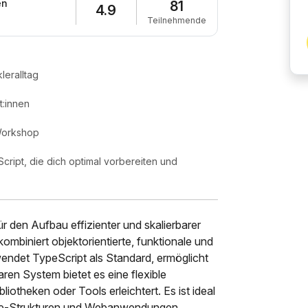
en
81
4.9
Teilnehmende
leralltag
:innen
 Workshop
cript, die dich optimal vorbereiten und
 den Aufbau effizienter und skalierbarer
biniert objektorientierte, funktionale und
ndet TypeScript als Standard, ermöglicht
ren System bietet es eine flexible
liotheken oder Tools erleichtert. Es ist ideal
ice-Strukturen und Webanwendungen.