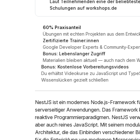
Laut Teilnehmenden eine der beliebtest
Schulungen auf workshops.de
60% Praxisanteil
Übungen mit echten Projekten aus dem Entwick
Zertifizierte Trainer:innen
Google Developer Experts & Community-Expert
Bonus: Lebenslanger Zugriff
Materialien bleiben aktuell — auch nach dem
Bonus: Kostenlose Vorbereitungsvideos
Du erhältst Videokurse zu JavaScript und TypeS
Wissenslücken gezielt schließen
NestJS ist ein modernes Node.js-Framework für
serverseitiger Anwendungen. Das Framework kom
reaktive Programmierparadigmen. NestJS verwe
aber auch reines JavaScript. Mit seinem modula
Architektur, die das Einbinden verschiedener Bib
für die Entwicklung von modernen Microserv