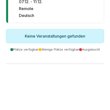
07.12. - 11.12.
Remote
Deutsch
Keine Veranstaltungen gefunden
Plätze verfügbar
Wenige Plätze verfügbar
Ausgebucht
Inhouse Workshops
Kein passender Termin dabei? Alle unsere Workshops
bieten wir auch als Inhouse-Schulung an.
Individuell planbar, 1–5 Tage