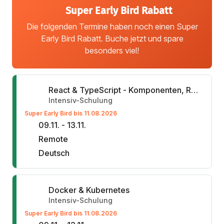
Super Early Bird Rabatt
Die folgenden Termine haben noch einen Super
Early Bird Rabatt. Buche jetzt und spare
besonders viel!
React & TypeScript - Komponenten, Reaktivität & Schnittstellen
Intensiv-Schulung
Super Early Bird bis 11.08.2026
09.11. - 13.11.
Remote
Deutsch
Docker & Kubernetes
Intensiv-Schulung
Super Early Bird bis 11.08.2026