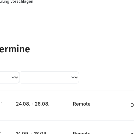
ulung vorschlagen
Termine
erung mit KI-Agenten
24.08. - 28.08.
Remote
D
steme & MCPs
14.09. - 18.09.
Remote