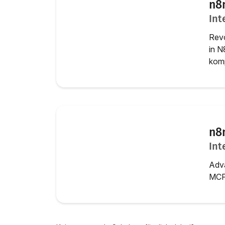
n8
Int
Revo
in N
komp
n8
Int
Adva
MCP-