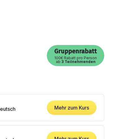
Gruppenrabatt
100€ Rabatt pro Person
ab
3 Teilnehmenden
Mehr zum Kurs
eutsch
Mehr zum Kurs