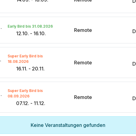
D
erung mit KI-Agenten
Early Bird bis 31.08.2026
Remote
D
12.10. - 16.10.
Super Early Bird bis
steme & MCPs
18.08.2026
Remote
D
16.11. - 20.11.
Super Early Bird bis
erung mit KI-Agenten
08.09.2026
Remote
D
07.12. - 11.12.
Keine Veranstaltungen gefunden