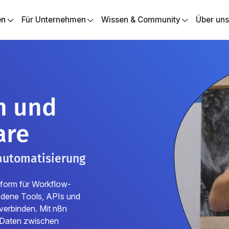
en
Für Unternehmen
Wissen & Community
Über un
n und
are
automatisierung
tform für Workflow-
iedene Tools, APIs und
erbinden. Mit n8n
, Daten zwischen