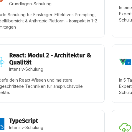
Grundlagen-Schulung
In ein
Expert
ude Schulung für Einsteiger: Effektives Prompting,
Schulu
ellübersicht & Anthropic Platform – kompakt in 1–2
mittagen
React: Modul 2 - Architektur &
Qualität
Intensiv-Schulung
tiefe dein React-Wissen und meistere
In 5 T
tgeschrittene Techniken für anspruchsvolle
Expert
jekte.
Schulu
TypeScript
Intensiv-Schulung