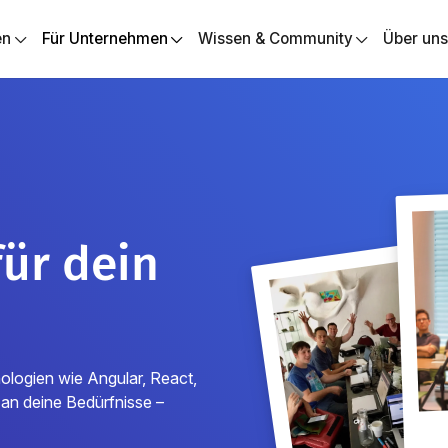
en
Für Unternehmen
Wissen & Community
Über un
für dein
ogien wie Angular, React,
 an deine Bedürfnisse –