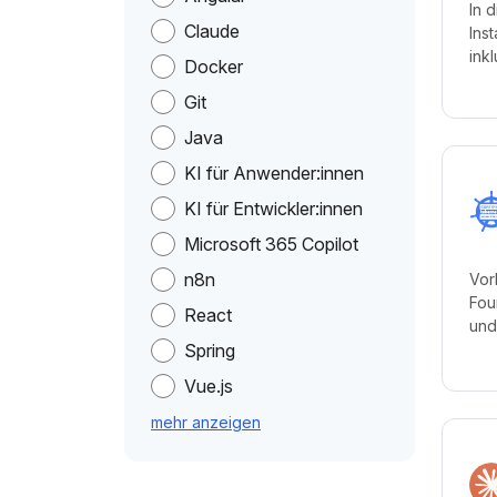
In 
Claude
Ins
ink
Docker
Git
Java
KI für Anwender:innen
KI für Entwickler:innen
Microsoft 365 Copilot
n8n
Vor
Fou
React
und
Spring
Vue.js
mehr anzeigen