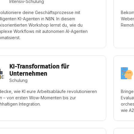
Intensiv-Schulung
olutioniere deine Geschäftsprozesse mit
Bekom
elligenten KI-Agenten in N8N. In diesem
Webent
xisorientierten Workshop lernst du, wie du
Remote
plexe Workflows mit autonomen AI-Agenten
matisierst.
KI-Transformation für
Unternehmen
Schulung
decke, wie KI eure Arbeitsabläufe revolutionieren
Bringe
n – von ersten Wow-Momenten bis zur
Evalua
hhaltigen Integration.
orches
wie A2