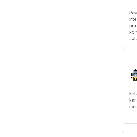
Rev
int
pra
kom
auto
Ent
kan
nac