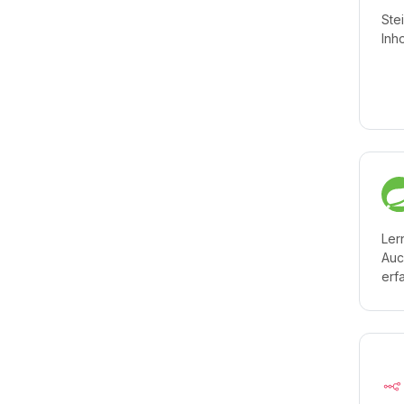
Ste
Inh
Ler
Auc
erf