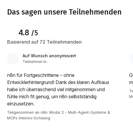
Das sagen unsere Teilnehmenden
4.8
/5
Basierend auf 72 Teilnehmenden
Auf Wunsch anonymisiert
Teilnehmer:in
n8n für Fortgeschrittene – ohne
G
Entwicklerhintergrund! Dank des klaren Aufbaus
m
habe ich überraschend viel mitgenommen und
T
fühle mich fit genug, um n8n selbstständig
MC
einzusetzen.
Teilgenommen an n8n: Modul 2 - Multi-Agent-Systeme &
MCPs Intensiv-Schulung