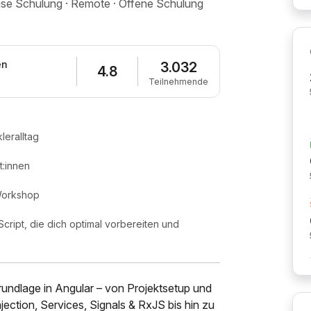
house Schulung · Remote · Offene Schulung
en
3.032
4.8
Teilnehmende
leralltag
:innen
 Workshop
cript, die dich optimal vorbereiten und
Grundlage in Angular – von Projektsetup und
ction, Services, Signals & RxJS bis hin zu