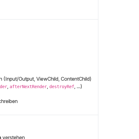
Input/Output, ViewChild, ContentChild)
,
,
, ...)
der
afterNextRender
destroyRef
schreiben
n
verstehen