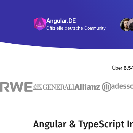
Angular.DE
Offizielle deutsche Community
Über
8.5
Angular & TypeScript I