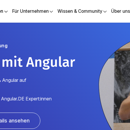
en
Für Unternehmen
Wissen & Community
Über un
ung
 mit Angular
& Angular auf
 Angular.DE Expert:innen
ails ansehen