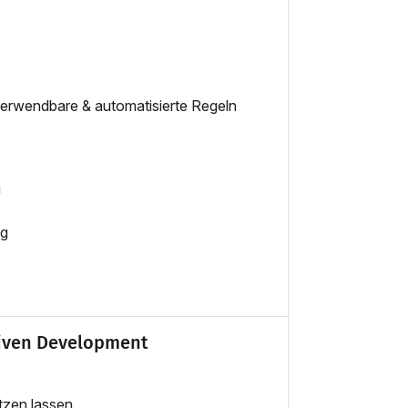
erwendbare & automatisierte Regeln
g
ag
riven Development
tzen lassen