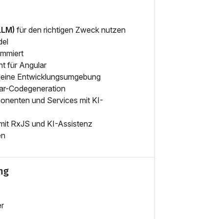
LLM)
für den richtigen Zweck nutzen
del
ammiert
t für Angular
 deine Entwicklungsumgebung
lar-Codegeneration
onenten und Services mit KI-
 mit RxJS und KI-Assistenz
en
ng
er