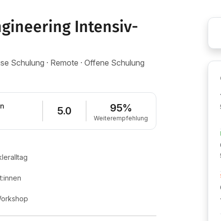
ngineering Intensiv-
house Schulung · Remote · Offene Schulung
en
95%
5.0
Weiterempfehlung
leralltag
:innen
 Workshop