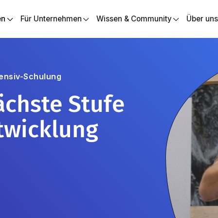
en
Für Unternehmen
Wissen & Community
Über un
tensiv-Schulung
ächste Stufe
twicklung