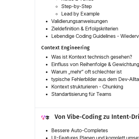
Step-by-Step
Lead by Example
Validierungsanweisungen
Zieldefinition & Erfolgskriterien
Lebendige Coding Guidelines - Wiederv
Context Engineering
Was ist Kontext technisch gesehen?
Einfluss von Reihenfolge & Gewichtun
Warum „mehr“ oft schlechter ist
typische Fehlerbilder aus dem Dev-Allt
Kontext strukturieren - Chunking
Standartisierung für Teams
Von Vibe-Coding zu Intent-D
Bessere Auto-Completes
UI-Features Planen und komplett umse