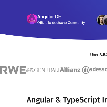
Angular.DE
Offizielle deutsche Community
Über
8.5
Angular & TypeScript I