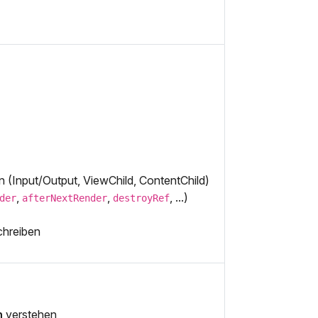
Input/Output, ViewChild, ContentChild)
,
,
, ...)
der
afterNextRender
destroyRef
schreiben
n
verstehen