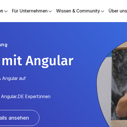
en
Für Unternehmen
Wissen & Community
Über un
ung
 mit Angular
& Angular auf
 Angular.DE Expert:innen
ails ansehen