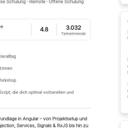
house Schulung · Remote · Offene Schulung
en
3.032
4.8
Teilnehmende
leralltag
:innen
 Workshop
cript, die dich optimal vorbereiten und
Grundlage in Angular – von Projektsetup und
ction, Services, Signals & RxJS bis hin zu