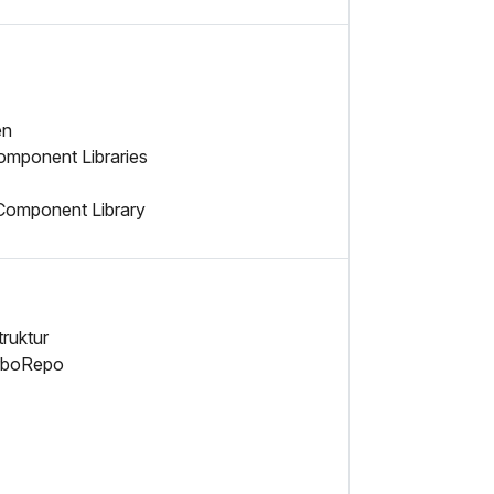
en
Component Libraries
 Component Library
truktur
urboRepo