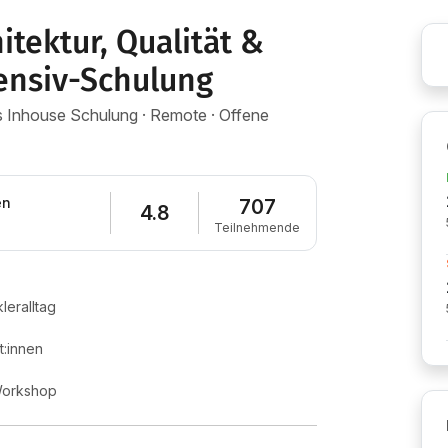
itektur, Qualität &
ensiv-Schulung
als Inhouse Schulung · Remote · Offene
en
707
4.8
Teilnehmende
leralltag
:innen
 Workshop