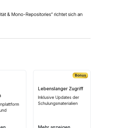
tät & Mono-Repositories“ richtet sich an
Bonus
Lebenslanger Zugriff
m
Inklusive Updates der
Schulungsmaterialien
rnplattform
 und
gen
Mehr anzeigen