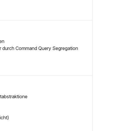
en
tur durch Command Query Segregation
tabstraktione
cht)