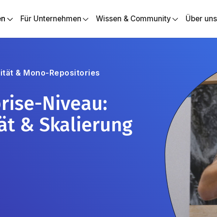
en
Für Unternehmen
Wissen & Community
Über un
ität & Mono-Repositories
rise-Niveau:
tät & Skalierung