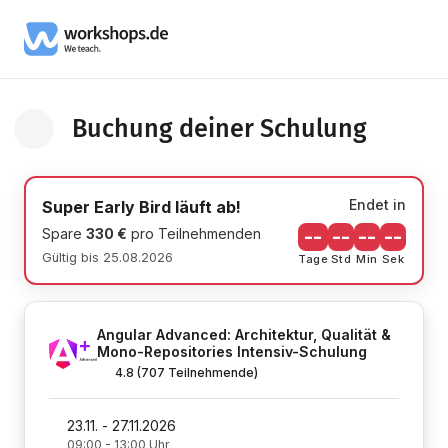
Buchung deiner Schulung
Zurück zur Schulung Informationsseite
Endet in
Super Early Bird läuft ab!
Spare
330 €
pro Teilnehmenden
--
--
--
--
Gültig bis 25.08.2026
Tage
Std
Min
Sek
Angular Advanced: Architektur, Qualität &
Mono-Repositories Intensiv-Schulung
4.8
(707 Teilnehmende)
23.11. - 27.11.2026
09:00 - 13:00 Uhr