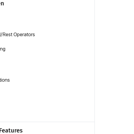
en
d/Rest Operators
ing
tions
Features