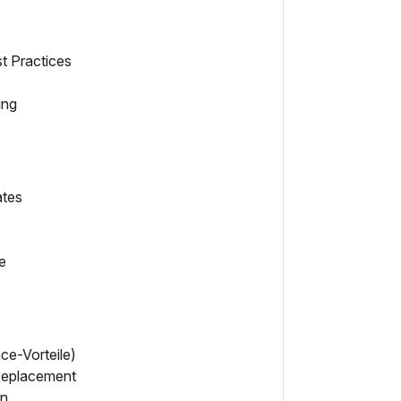
t Practices
ing
ates
e
ce-Vorteile)
Replacement
on