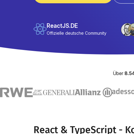
ReactJS.DE
Offizielle deutsche Community
Über
8.5
React & TypeScript - 