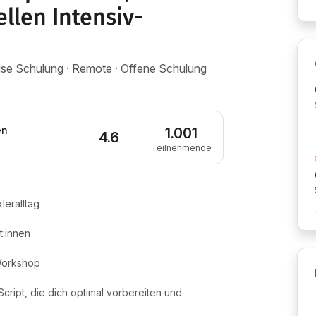
ellen Intensiv-
house Schulung · Remote · Offene Schulung
en
1.001
4.6
Teilnehmende
leralltag
:innen
 Workshop
cript, die dich optimal vorbereiten und