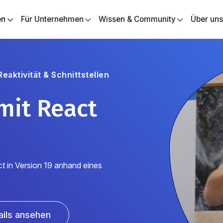
en
Für Unternehmen
Wissen & Community
Über un
aktivität & Schnittstellen
mit React
t in Version 19 anhand eines
ails ansehen