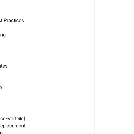
t Practices
ing
ates
e
ce-Vorteile)
Replacement
on