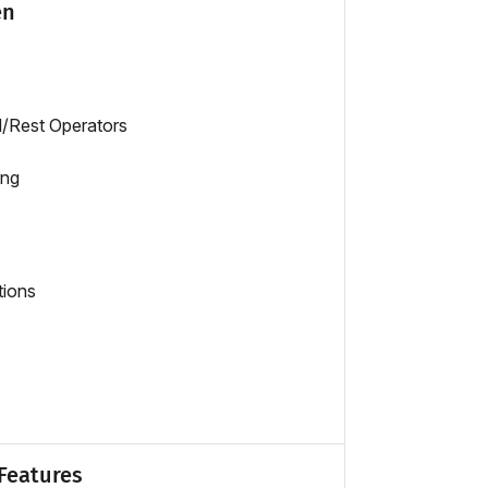
en
d/Rest Operators
ing
tions
Features