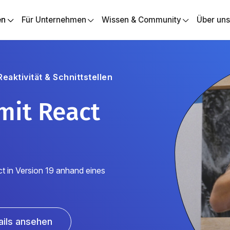
en
Für Unternehmen
Wissen & Community
Über un
aktivität & Schnittstellen
mit React
t in Version 19 anhand eines
ails ansehen