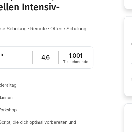
ellen Intensiv-
house Schulung · Remote · Offene Schulung
en
1.001
4.6
Teilnehmende
leralltag
:innen
 Workshop
cript, die dich optimal vorbereiten und