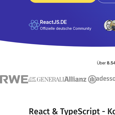
ReactJS.DE
Offizielle deutsche Community
Über
8.5
React & TypeScript - 