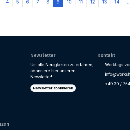
4
5
6
7
8
9
10
11
12
13
14
Newsletter
Kontakt
Um alle Neuigkeiten zu erfahren,
Werktags von
abonniere hier unseren
info@worksh
Newsletter!
+49 30 / 75
Newsletter abonnieren
nzen