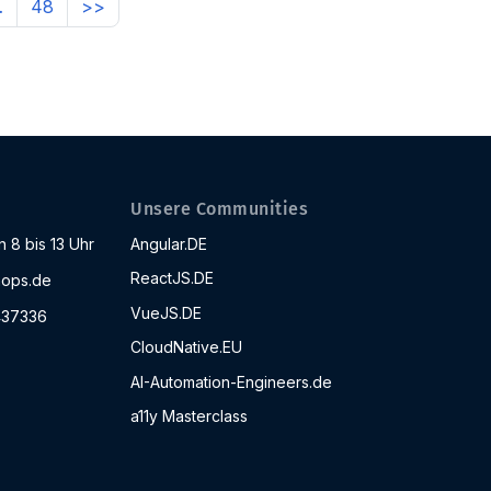
…
48
>>
Unsere Communities
 8 bis 13 Uhr
Angular.DE
ReactJS.DE
ops.de
VueJS.DE
437336
CloudNative.EU
AI-Automation-Engineers.de
a11y Masterclass