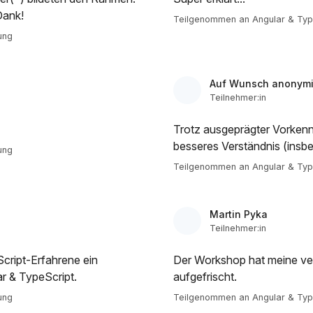
Dank!
Teilgenommen an Angular & Type
ung
Auf Wunsch anonymi
Teilnehmer:in
Trotz ausgeprägter Vorkennt
besseres Verständnis (insbe
ung
Teilgenommen an Angular & Type
Martin Pyka
Teilnehmer:in
cript-Erfahrene ein
Der Workshop hat meine ver
r & TypeScript.
aufgefrischt.
ung
Teilgenommen an Angular & Type