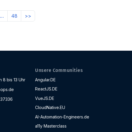
…
48
>>
Unsere Communities
 8 bis 13 Uhr
Angular.DE
ReactJS.DE
ops.de
VueJS.DE
437336
CloudNative.EU
AI-Automation-Engineers.de
a11y Masterclass