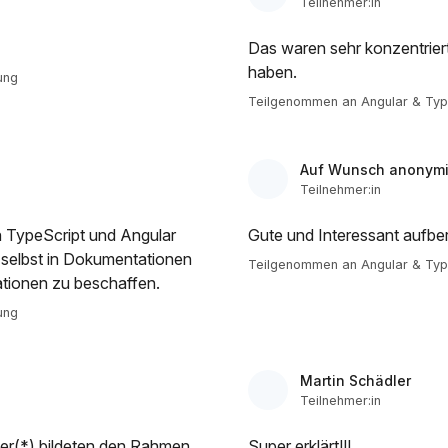
Teilnehmer:in
Das waren sehr konzentriert
haben.
ung
Teilgenommen an Angular & Type
Auf Wunsch anonymi
Teilnehmer:in
n TypeScript und Angular
Gute und Interessant aufber
 selbst in Dokumentationen
Teilgenommen an Angular & Type
ationen zu beschaffen.
ung
Martin Schädler
Teilnehmer:in
mer(*) bildeten den Rahmen.
Super erklärt!!!