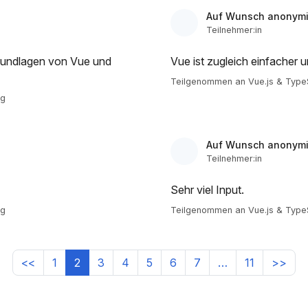
Auf Wunsch anonymi
Teilnehmer:in
Grundlagen von Vue und
Vue ist zugleich einfacher 
Teilgenommen an Vue.js & TypeS
ng
Auf Wunsch anonymi
Teilnehmer:in
Sehr viel Input.
ng
Teilgenommen an Vue.js & TypeS
<<
1
2
3
4
5
6
7
…
11
>>