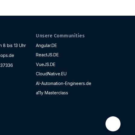
Unsere Communities
 8 bis 13 Uhr
Angular.DE
ReactJS.DE
ops.de
VueJS.DE
437336
CloudNative.EU
AI-Automation-Engineers.de
a11y Masterclass