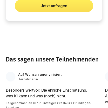
Jetzt anfragen
Das sagen unsere Teilnehmenden
Auf Wunsch anonymisiert
Teilnehmer:in
Besonders wertvoll: Die ehrliche Einschätzung,
D
was KI kann und was (noch) nicht.
A
w
Teilgenommen an KI für Einsteiger Crashkurs Grundlagen-
Schulung