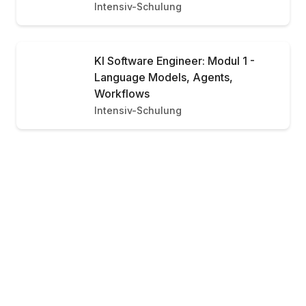
Intensiv-Schulung
KI Software Engineer: Modul 1 -
Language Models, Agents,
Workflows
Intensiv-Schulung
Ab 1.349 €
Schulung buchen
/Person
KI Software Engineer: Modul 2 -
Evals, Multi-Agentic-Workflows
Intensiv-Schulung
KI-Transformation für Unternehmen
Schulung