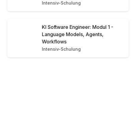
Intensiv-Schulung
KI Software Engineer: Modul 1 -
Language Models, Agents,
Workflows
Intensiv-Schulung
Ab 1.349 €
Schulung buchen
/Person
KI Software Engineer: Modul 2 -
Evals, Multi-Agentic-Workflows
Intensiv-Schulung
KI-Transformation für Unternehmen
Schulung