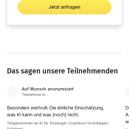
Jetzt anfragen
Das sagen unsere Teilnehmenden
Auf Wunsch anonymisiert
Teilnehmer:in
Besonders wertvoll: Die ehrliche Einschätzung,
D
was KI kann und was (noch) nicht.
A
w
Teilgenommen an KI für Einsteiger Crashkurs Grundlagen-
Schulung