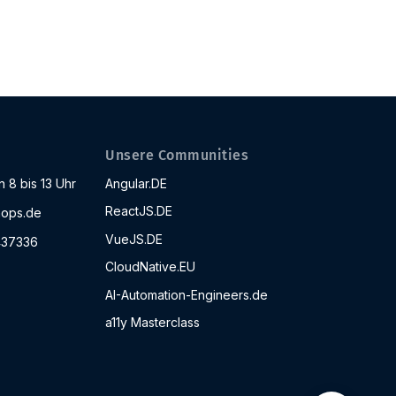
Unsere Communities
 8 bis 13 Uhr
Angular.DE
ReactJS.DE
ops.de
VueJS.DE
437336
CloudNative.EU
AI-Automation-Engineers.de
a11y Masterclass