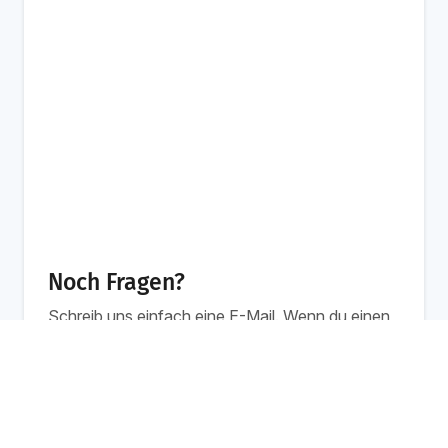
Noch Fragen?
Schreib uns einfach eine E-Mail. Wenn du einen
Inhouse Schulung
Jetzt anfragen
persönlicheren Kontakt bevorzugst, freut sich
Individuelle Preise
Britta auch über einen Anruf!
Werktags von 8 bis 13 Uhr
info@workshops.de