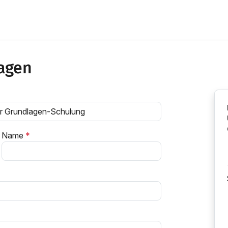
agen
Name