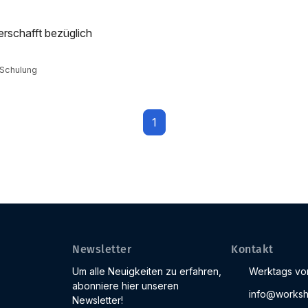
erschafft bezüglich
-Schulung
1
Newsletter
Kontakt
Um alle Neuigkeiten zu erfahren,
Werktags von
abonniere hier unseren
info@worksh
Newsletter!