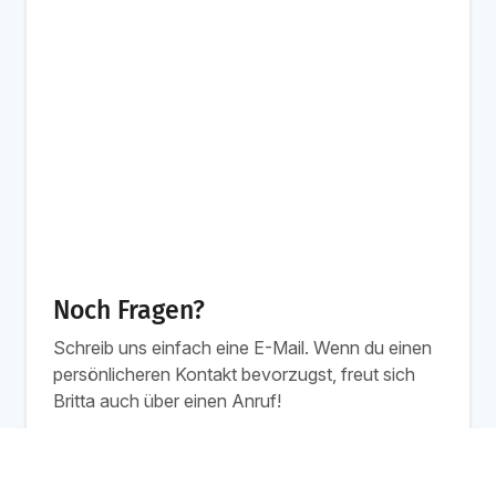
Noch Fragen?
Schreib uns einfach eine E-Mail. Wenn du einen
persönlicheren Kontakt bevorzugst, freut sich
Britta auch über einen Anruf!
Werktags von 8 bis 13 Uhr
Ab 1.499 €
Schulung buchen
/Person
info@workshops.de