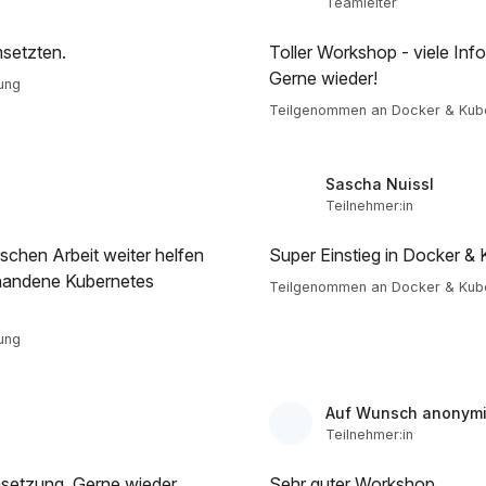
Teamleiter
msetzten.
Toller Workshop - viele Inf
Gerne wieder!
ung
Teilgenommen an Docker & Kube
Sascha Nuissl
Teilnehmer:in
tischen Arbeit weiter helfen
Super Einstieg in Docker & 
orhandene Kubernetes
Teilgenommen an Docker & Kube
ung
Auf Wunsch anonymi
Teilnehmer:in
msetzung. Gerne wieder
Sehr guter Workshop.