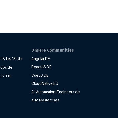
Unsere Communities
 8 bis 13 Uhr
Angular.DE
ReactJS.DE
ops.de
VueJS.DE
437336
CloudNative.EU
AI-Automation-Engineers.de
a11y Masterclass