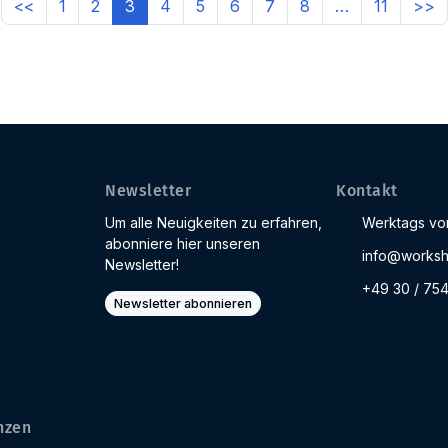
<<
1
2
3
4
5
6
7
8
…
11
>>
Newsletter
Kontakt
Um alle Neuigkeiten zu erfahren,
Werktags von
abonniere hier unseren
info@worksh
Newsletter!
+49 30 / 75
Newsletter abonnieren
nzen