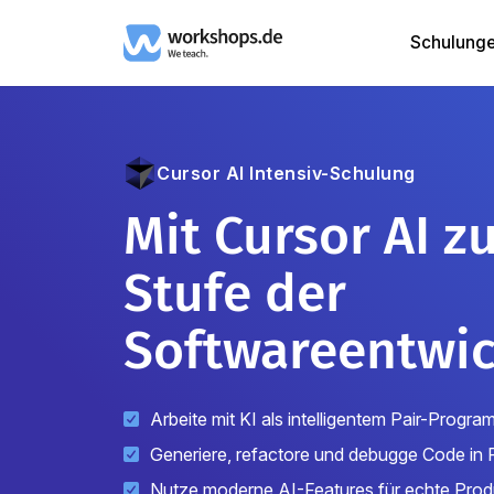
Schulung
Cursor AI
Intensiv-Schulung
Mit Cursor AI z
Stufe der
Softwareentwi
Arbeite mit KI als intelligentem Pair-Progr
Generiere, refactore und debugge Code in 
Nutze moderne AI-Features für echte Produ