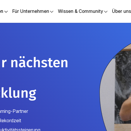
en
Für Unternehmen
Wissen & Community
Über un
ur nächsten
cklung
amming-Partner
Rekordzeit
ktivitätssteigerung