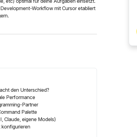
, etc) optimal für deine Aufgaben einsetzt.
Development-Workflow mit Cursor etabliert
gern.
 macht den Unterschied?
male Performance
ogramming-Partner
d Command Palette
, Claude, eigene Models)
konfigurieren