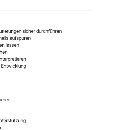
turierungen sicher durchführen
ells aufspüren
en lassen
ehen
nterpretieren
r Entwicklung
ieren
n
nterstützung
n