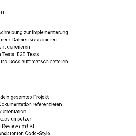
on
schreibung zur Implementierung
hrere Dateien koordinieren
ent generieren
n Tests, E2E Tests
nd Docs automatisch erstellen
dein gesamtes Projekt
Dokumentation referenzieren
okumentation
kups umsetzen
e Reviews mit KI
konsistenten Code-Style