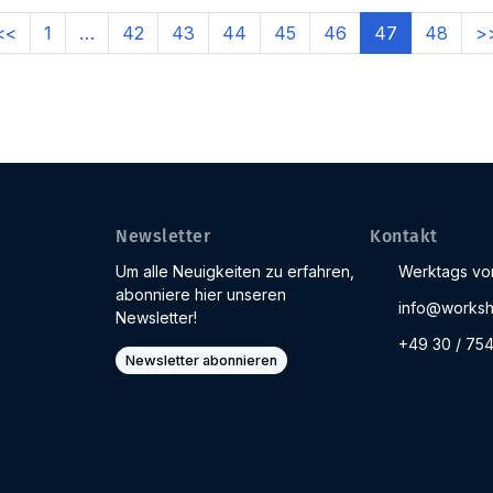
<<
1
…
42
43
44
45
46
47
48
>
Newsletter
Kontakt
Um alle Neuigkeiten zu erfahren,
Werktags von
abonniere hier unseren
info@worksh
Newsletter!
+49 30 / 75
Newsletter abonnieren