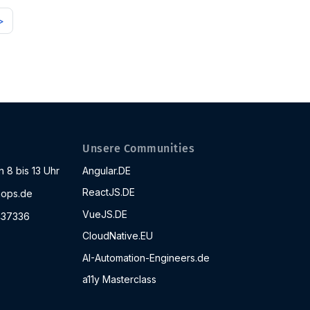
>
Unsere Communities
 8 bis 13 Uhr
Angular.DE
ReactJS.DE
ops.de
VueJS.DE
437336
CloudNative.EU
AI-Automation-Engineers.de
a11y Masterclass