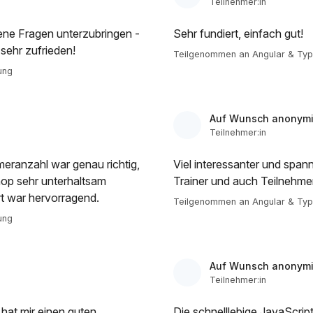
Teilnehmer:in
gene Fragen unterzubringen -
Sehr fundiert, einfach gut!
sehr zufrieden!
Teilgenommen an Angular & Type
ung
Auf Wunsch anonymi
Teilnehmer:in
eranzahl war genau richtig,
Viel interessanter und span
op sehr unterhaltsam
Trainer und auch Teilnehme
rt war hervorragend.
Teilgenommen an Angular & Type
ung
Auf Wunsch anonymi
Teilnehmer:in
 hat mir einen guten
Die schnelllebige JavaScrip