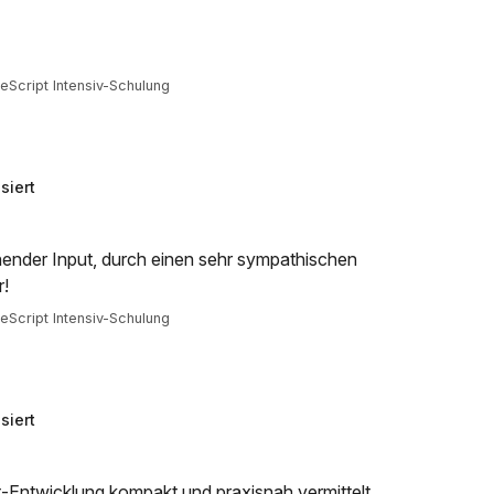
Script Intensiv-Schulung
siert
nender Input, durch einen sehr sympathischen
r!
Script Intensiv-Schulung
siert
t-Entwicklung kompakt und praxisnah vermittelt