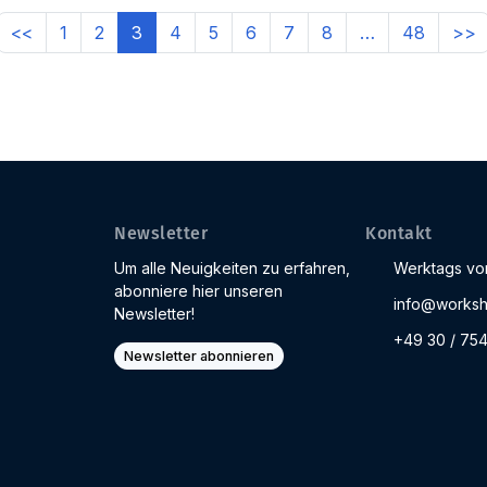
<<
1
2
3
4
5
6
7
8
…
48
>>
Newsletter
Kontakt
Um alle Neuigkeiten zu erfahren,
Werktags von
abonniere hier unseren
info@worksh
Newsletter!
+49 30 / 75
Newsletter abonnieren