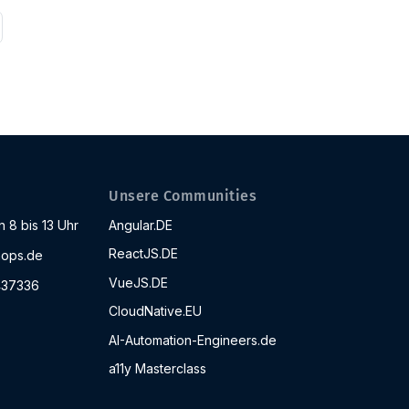
Unsere Communities
 8 bis 13 Uhr
Angular.DE
ReactJS.DE
ops.de
VueJS.DE
437336
CloudNative.EU
AI-Automation-Engineers.de
a11y Masterclass