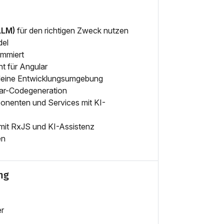
LLM)
für den richtigen Zweck nutzen
del
ammiert
t für Angular
 deine Entwicklungsumgebung
lar-Codegeneration
onenten und Services mit KI-
 mit RxJS und KI-Assistenz
en
ng
er