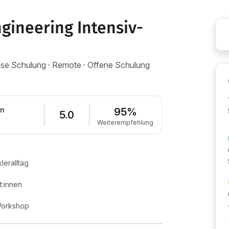
ngineering Intensiv-
house Schulung · Remote · Offene Schulung
en
95%
5.0
Weiterempfehlung
leralltag
:innen
 Workshop