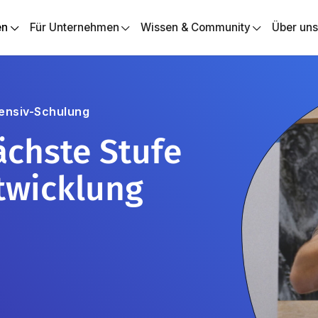
en
Für Unternehmen
Wissen & Community
Über un
tensiv-Schulung
ächste Stufe
twicklung