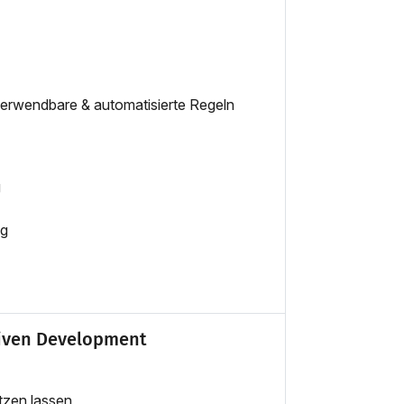
erwendbare & automatisierte Regeln
g
ag
riven Development
tzen lassen