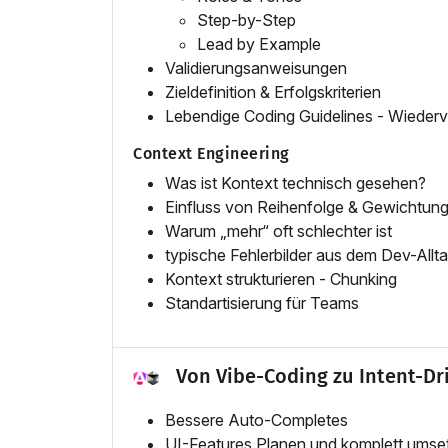
Step-by-Step
Lead by Example
Validierungsanweisungen
Zieldefinition & Erfolgskriterien
Lebendige Coding Guidelines - Wiederv
Context Engineering
Was ist Kontext technisch gesehen?
Einfluss von Reihenfolge & Gewichtun
Warum „mehr“ oft schlechter ist
typische Fehlerbilder aus dem Dev-Allt
Kontext strukturieren - Chunking
Standartisierung für Teams
Von Vibe-Coding zu Intent-D
Bessere Auto-Completes
UI-Features Planen und komplett umse