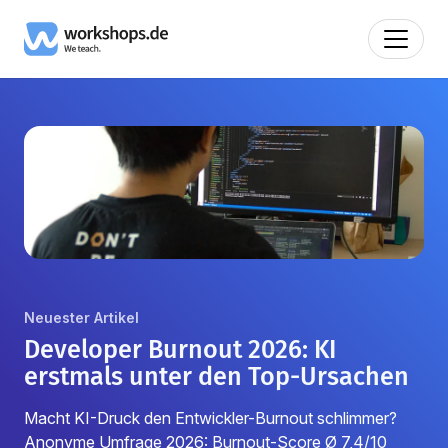
Artikel über Webtechnologien: Ins
Neuester Artikel
Developer Burnout 2026: KI
erstmals unter den Top-Ursachen
Macht KI-Druck den Entwickler-Burnout schlimmer?
Anonyme Umfrage 2026: Burnout-Score Ø 7,4/10