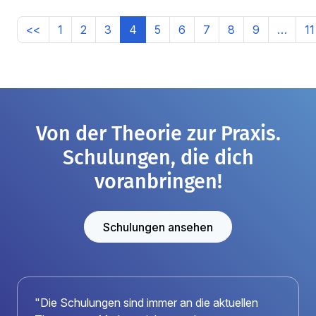
<<
1
2
3
4
5
6
7
8
9
…
11
Von der Theorie zur Praxis.
Schulungen, die dich
voranbringen!
Schulungen ansehen
"Die Schulungen sind immer an die aktuellen