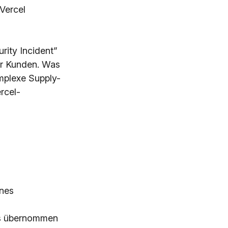
 Vercel
rity Incident”
ner Kunden. Was
omplexe Supply-
rcel-
ines
rs übernommen