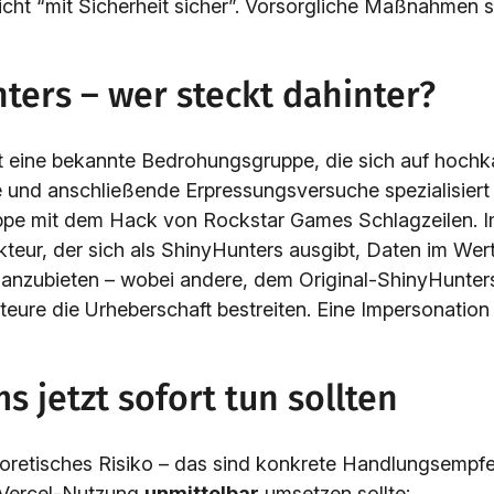
cht “mit Sicherheit sicher”. Vorsorgliche Maßnahmen 
ters – wer steckt dahinter?
t eine bekannte Bedrohungsgruppe, die sich auf hochk
 und anschließende Erpressungsversuche spezialisiert h
pe mit dem Hack von Rockstar Games Schlagzeilen. Im
kteur, der sich als ShinyHunters ausgibt, Daten im Wer
r anzubieten – wobei andere, dem Original-ShinyHunters
eure die Urheberschaft bestreiten. Eine Impersonation 
 jetzt sofort tun sollten
heoretisches Risiko – das sind konkrete Handlungsempf
 Vercel-Nutzung
unmittelbar
umsetzen sollte: