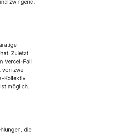
sind zwingend.
arätige
at. Zuletzt
 Vercel-Fall
t von zwei
-Kollektiv
ist möglich.
ehlungen, die