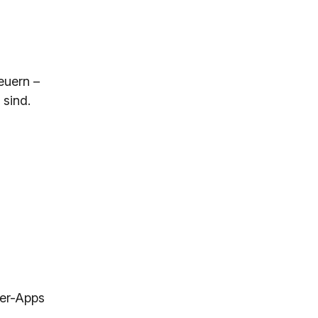
euern –
 sind.
ter-Apps