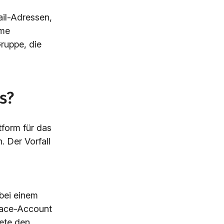
il-Adressen,
eme
ruppe, die
s?
tform für das
 Der Vorfall
 bei einem
pace-Account
ete den