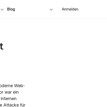
s
Blog
Anmelden
t
moderne Web-
or war ein
 internen
e Attacke für