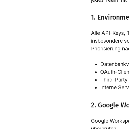
1. Environme
Alle API-Keys, 
insbesondere sol
Priorisierung nac
Datenbankv
OAuth-Clien
Third-Party
Interne Ser
2. Google W
Google Workspa
überprüfen: