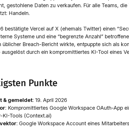
ht, gestohlene Daten zu verkaufen. Für alle Teams, die
etzt: Handeln.
6 bestätigte Vercel auf X (ehemals Twitter) einen “Secu
 interne Systeme und eine “begrenzte Anzahl” betroffe
n üblicher Breach-Bericht wirkte, entpuppte sich als k
 ausgelöst durch ein kompromittiertes KI-Tool eines Ve
tigsten Punkte
t & gemeldet
: 19. April 2026
tor
: Kompromittiertes Google Workspace OAuth-App e
r-KI-Tools (Context.ai)
svektor
: Google Workspace Account eines Mitarbeite