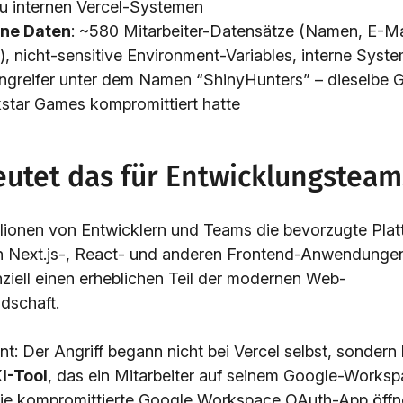
 internen Vercel-Systemen
ene Daten
: ~580 Mitarbeiter-Datensätze (Namen, E-Ma
, nicht-sensitive Environment-Variables, interne Syst
Angreifer unter dem Namen “ShinyHunters” – dieselbe G
kstar Games kompromittiert hatte
utet das für Entwicklungsteam
illionen von Entwicklern und Teams die bevorzugte Plat
 Next.js-, React- und anderen Frontend-Anwendungen.
enziell einen erheblichen Teil der modernen Web-
dschaft.
t: Der Angriff begann nicht bei Vercel selbst, sondern
KI-Tool
, das ein Mitarbeiter auf seinem Google-Works
Die kompromittierte Google Workspace OAuth-App öffn