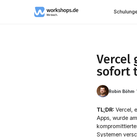
Schulung
Vercel 
sofort
Robin Böhm
·
TL;DR:
Vercel, 
Apps, wurde am 1
kompromittierte
Systemen versch