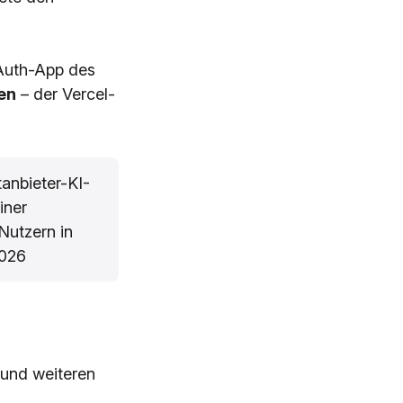
OAuth-App des
en
– der Vercel-
anbieter-KI-
iner
Nutzern in
2026
 und weiteren