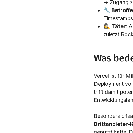
→ Zugang zu
🔧
Betroff
Timestamps)
🕵️
Täter
: 
zuletzt Roc
Was bede
Vercel ist für M
Deployment von
trifft damit pot
Entwicklungslan
Besonders brisan
Drittanbieter-
genutzt hatte. 