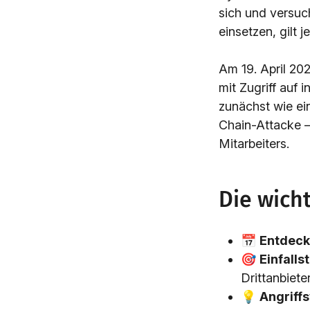
sich und versuc
einsetzen, gilt j
Am 19. April 202
mit Zugriff auf
zunächst wie ei
Chain-Attacke –
Mitarbeiters.
Die wich
📅
Entdeck
🎯
Einfalls
Drittanbiete
💡
Angriff