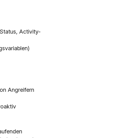
tatus, Activity-
gsvariablen)
von Angreifern
roaktiv
laufenden