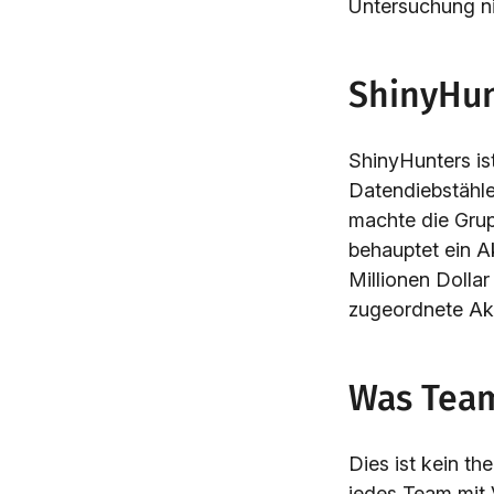
Untersuchung ni
ShinyHun
ShinyHunters is
Datendiebstähle
machte die Grup
behauptet ein A
Millionen Dolla
zugeordnete Akt
Was Teams
Dies ist kein t
jedes Team mit