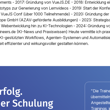
ements - 2017: Gründung von VueJS.DE - 2018: Entwicklung ei
totyps zur Generierung von Lernvideos - 2019: Start der Kon
 VueJS Conf (über 1000 Teilnehmende) - 2020: Gründung de
ope GmbH (AZAV-geförderte Ausbildungen) - 2023: Strategi
 Webentwicklung hin zu KI-Technologien - 2024: Gründung vo
ineers.de (KI-News und Praxiswissen) Heute vermittle ich pra
 KI-gestützten Workflows, Agenten-Systemen und Automatisier
eit effizienter und wirkungsvoller gestalten können.
folg.
"Die Train
übermittel
iner Schulung
Angestellte
Trainings,