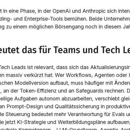
t in eine Phase, in der OpenAI und Anthropic sich inte
ding- und Enterprise-Tools bemühen. Beide Unternehm
eg zu einem möglichen Börsengang noch in diesem Jah
utet das für Teams und Tech L
ch Leads ist relevant, dass sich das Aktualisierungsin
 massiv verkürzt hat. Wer Workflows, Agenten oder I
fischen Modellversion aufbaut, muss häufiger mit Änd
, an der Token-Effizienz und an Safeguards rechnen. D
teilige Aufgaben autonom abzuarbeiten, verschiebt glei
an Prompt-Design und Qualitätssicherung in produkti
e Steuerung bedeutet mehr Verantwortung für Evals u
e jetzt KI-Strategie und Weiterbildungspläne aufbauen,
neutrale Kompetenzen – LLM-Grundlagen, Agentic-Arch