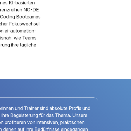
nes KI-basierten
ferenzreihen NG-DE
r Coding Bootcamps
scher Fokuswechsel
n ai-automation-
xisnah, wie Teams
ung ihre tägliche
erinnen und Trainer sind absolute Profis und
n ihre Begeisterung für das Thema. Unsere
n profitieren von intensiven, praktischen
 in denen auf ihre Bedürfnisse eingegangen