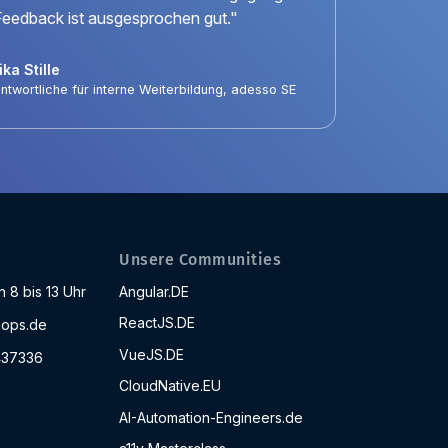
Feedback ist ausgesprochen gut."
ka Stille
ntwortliche für interne Weiterbildung, adesso SE
Unsere Communities
 8 bis 13 Uhr
Angular.DE
ReactJS.DE
ops.de
VueJS.DE
437336
CloudNative.EU
AI-Automation-Engineers.de