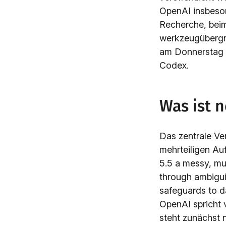
OpenAI insbeso
Recherche, beim
werkzeugübergre
am Donnerstag f
Codex.
Was ist 
Das zentrale Ve
mehrteiligen Au
5.5 a messy, mul
through ambigui
safeguards to d
OpenAI spricht 
steht zunächst 