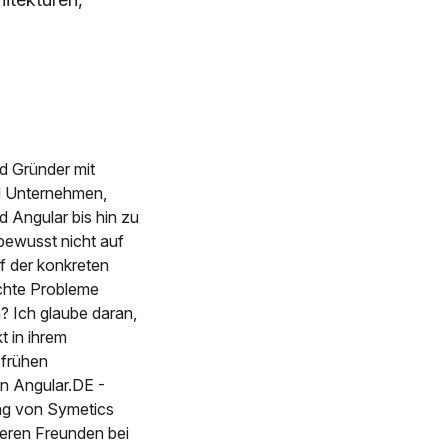
d Gründer mit
nd Unternehmen,
 Angular bis hin zu
bewusst nicht auf
f der konkreten
chte Probleme
? Ich glaube daran,
t in ihrem
 frühen
on Angular.DE -
ng von Symetics
eren Freunden bei