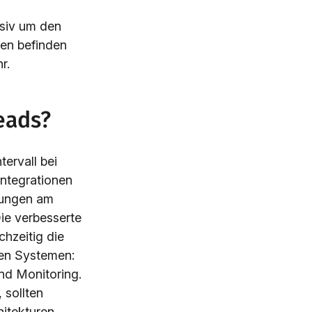
nsiv um den
en befinden
r.
eads?
tervall bei
ntegrationen
erungen am
ie verbesserte
chzeitig die
ven Systemen:
nd Monitoring.
 sollten
itekturen,