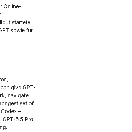
r Online-
r
out startete
tGPT sowie für
ten,
u can give GPT-
ork, navigate
rongest set of
n Codex –
n. GPT-5.5 Pro
ng.