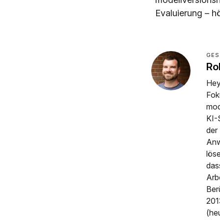
Evaluierung – h
GES
Ro
Hey
Fok
mod
KI-
der
Anw
lös
das
Arb
Ber
201
(he