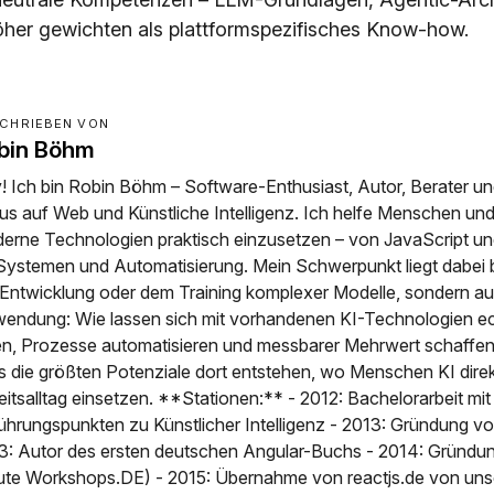
öher gewichten als plattformspezifisches Know-how.
CHRIEBEN VON
bin Böhm
! Ich bin Robin Böhm – Software-Enthusiast, Autor, Berater un
us auf Web und Künstliche Intelligenz. Ich helfe Menschen u
erne Technologien praktisch einzusetzen – von JavaScript und
Systemen und Automatisierung. Mein Schwerpunkt liegt dabei 
 Entwicklung oder dem Training komplexer Modelle, sondern au
endung: Wie lassen sich mit vorhandenen KI-Technologien e
en, Prozesse automatisieren und messbarer Mehrwert schaffen
s die größten Potenziale dort entstehen, wo Menschen KI direk
eitsalltag einsetzen. **Stationen:** - 2012: Bachelorarbeit mit
ührungspunkten zu Künstlicher Intelligenz - 2013: Gründung v
3: Autor des ersten deutschen Angular-Buchs - 2014: Gründu
ute Workshops.DE) - 2015: Übernahme von reactjs.de von uns