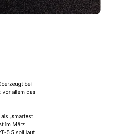
überzeugt bei
 vor allem das
als „smartest
rst im März
-5.5 soll laut