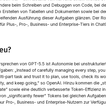
ndere beim Schreiben und Debuggen von Code, bei de
 Erstellen von Tabellen und Dokumenten sowie bei de
ifenden Ausführung dieser Aufgaben glänzen. Der Roll
ür Plus-, Pro-, Business- und Enterprise-Tiers in Cha
neu?
rsprechen von GPT-5.5 ist Autonomie bei unstrukturier
fgaben: „Instead of carefully managing every step, yo
ti-part task and trust it to plan, use tools, check its w
ty, and keep going,” so OpenAI. Hinzu kommen die „st
ate” sowie eine deutlich verbesserte Token-Effizienz i
von „significantly fewer” Tokens bei gleichen Aufgabe
nur Pro-, Business- und Enterprise-Nutzern zur Verfügu