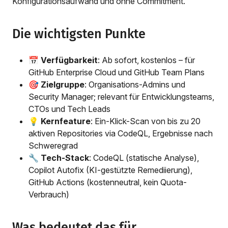
Konfigurationsaufwand und ohne Commitment.
Die wichtigsten Punkte
📅
Verfügbarkeit
: Ab sofort, kostenlos – für
GitHub Enterprise Cloud und GitHub Team Plans
🎯
Zielgruppe
: Organisations-Admins und
Security Manager; relevant für Entwicklungsteams,
CTOs und Tech Leads
💡
Kernfeature
: Ein-Klick-Scan von bis zu 20
aktiven Repositories via CodeQL, Ergebnisse nach
Schweregrad
🔧
Tech-Stack
: CodeQL (statische Analyse),
Copilot Autofix (KI-gestützte Remediierung),
GitHub Actions (kostenneutral, kein Quota-
Verbrauch)
Was bedeutet das für