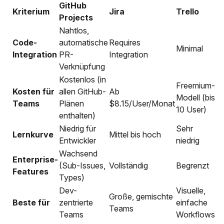
GitHub
Kriterium
Jira
Trello
Projects
Nahtlos,
Code-
automatische
Requires
Minimal
Integration
PR-
Integration
Verknüpfung
Kostenlos (in
Freemium-
Kosten für
allen GitHub-
Ab
Modell (bis
Teams
Plänen
$8.15/User/Monat
10 User)
enthalten)
Niedrig für
Sehr
Lernkurve
Mittel bis hoch
Entwickler
niedrig
Wachsend
Enterprise-
(Sub-Issues,
Vollständig
Begrenzt
Features
Types)
Dev-
Visuelle,
Große, gemischte
Beste für
zentrierte
einfache
Teams
Teams
Workflows