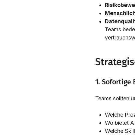
Risikobewe
Menschlich
Datenquali
Teams bedeu
vertrauensw
Strategi
1. Sofortig
Teams sollten u
Welche Proz
Wo bietet A
Welche Skil