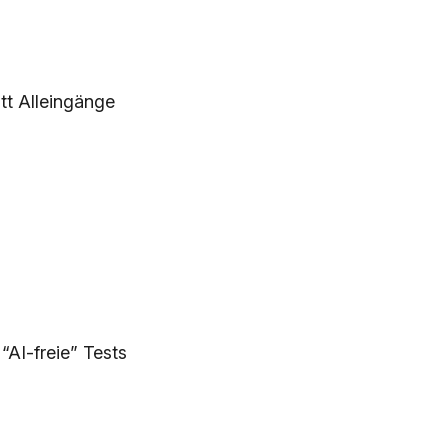
t Alleingänge
“AI-freie” Tests