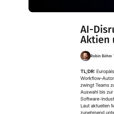
AI-Disr
Aktien 
Robin Böhm
·
TL;DR:
Europäis
Workflow-Automa
zwingt Teams zu
Auswahl bis zur
Software-Indust
Laut aktuellen 
zunehmend unte