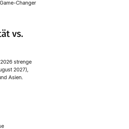
n Game-Changer
ät vs.
 2026 strenge
ugust 2027),
und Asien.
se