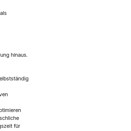
als
rung hinaus.
selbstständig
iven
ptimieren
schliche
zeit für