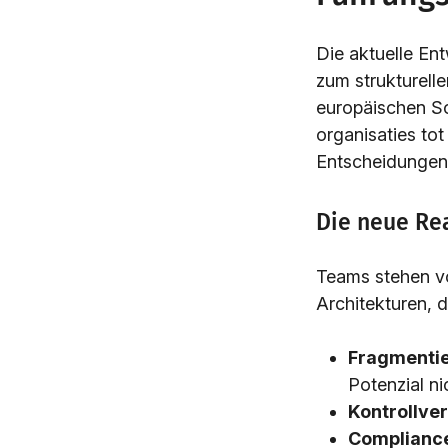
Die aktuelle Ent
zum strukturell
europäischen So
organisaties to
Entscheidungen ü
Die neue Rea
Teams stehen vo
Architekturen, d
Fragmentie
Potenzial ni
Kontrollver
Complianc