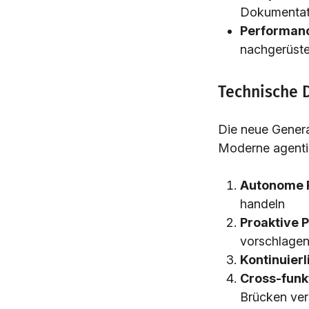
Dokumentat
Performan
nachgerüst
Technische D
Die neue Genera
Moderne agenti
Autonome 
handeln
Proaktive 
vorschlage
Kontinuier
Cross-funkt
Brücken ver