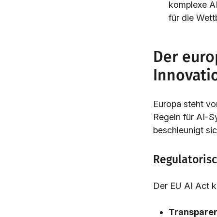
komplexe AI
für die Wett
Der euro
Innovati
Europa steht vo
Regeln für AI-S
beschleunigt si
Regulatoris
Der EU AI Act kl
Transpare