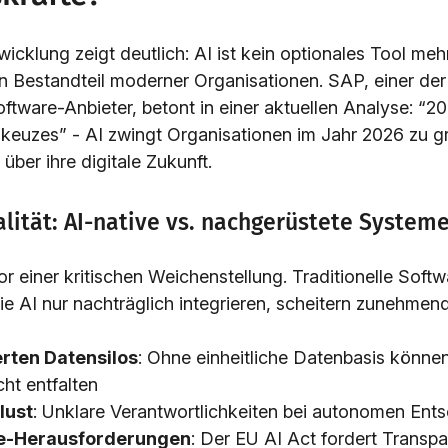
wicklung zeigt deutlich: AI ist kein optionales Tool meh
en Bestandteil moderner Organisationen. SAP, einer de
ftware-Anbieter, betont in einer aktuellen Analyse: “2
t keuzes” - AI zwingt Organisationen im Jahr 2026 zu 
ber ihre digitale Zukunft.
lität: AI-native vs. nachgerüstete System
r einer kritischen Weichenstellung. Traditionelle Softw
ie AI nur nachträglich integrieren, scheitern zunehmend
rten Datensilos
: Ohne einheitliche Datenbasis können
cht entfalten
lust
: Unklare Verantwortlichkeiten bei autonomen Ent
e-Herausforderungen
: Der EU AI Act fordert Transp