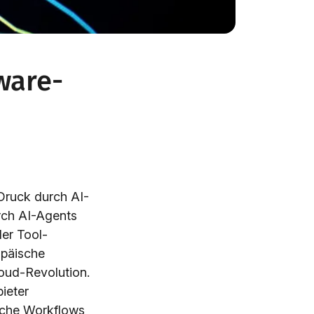
ware-
Druck durch AI-
rch AI-Agents
er Tool-
opäische
loud-Revolution.
ieter
sche Workflows