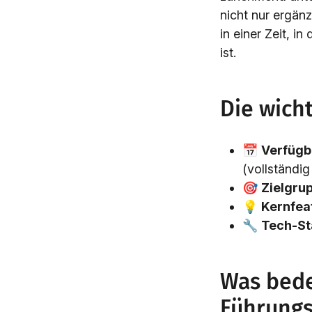
nicht nur ergänz
in einer Zeit, i
ist.
Die wich
📅
Verfügb
(vollständig
🎯
Zielgru
💡
Kernfea
🔧
Tech-St
Was bede
Führungs