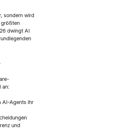
r, sondern wird
r größten
026 dwingt AI
grundlegenden
e
are-
 an:
 AI-Agents ihr
scheidungen
arenz und