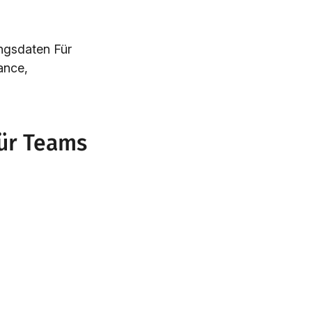
ngsdaten Für
ance,
ür Teams