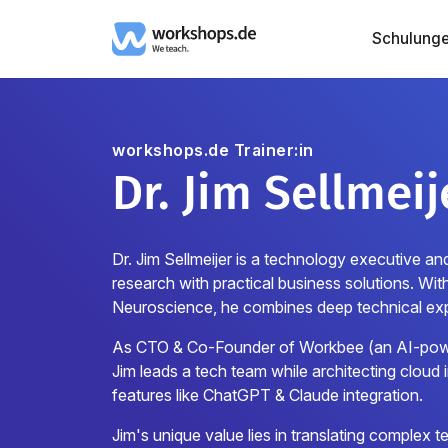
Schulung
workshops.de Trainer:in
Dr. Jim Sellmeij
Dr. Jim Sellmeijer is a technology executive 
research with practical business solutions. Wi
Neuroscience, he combines deep technical exper
As CTO & Co-Founder of Workbee (an AI-powere
Jim leads a tech team while architecting cloud 
features like ChatGPT & Claude integration.
Jim's unique value lies in translating complex 