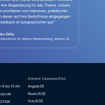
n ihre Begeisterung für das Thema. Unsere
n profitieren von intensiven, praktischen
 in denen auf ihre Bedürfnisse eingegangen
Feedback ist ausgesprochen gut."
ka Stille
ntwortliche für interne Weiterbildung, adesso SE
Unsere Communities
 8 bis 13 Uhr
Angular.DE
ReactJS.DE
ops.de
VueJS.DE
437336