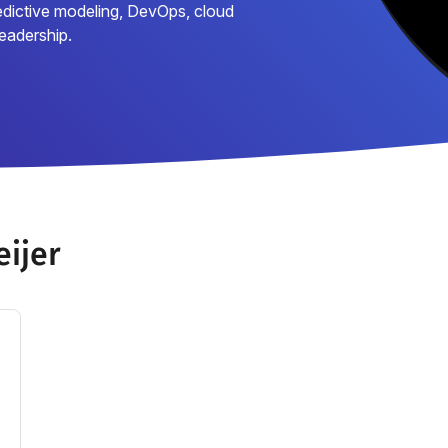
redictive modeling, DevOps, cloud
eadership.
eijer