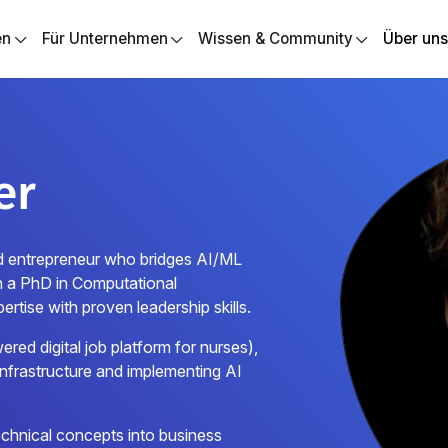
en
Für Unternehmen
Wissen & Community
Über un
er
and entrepreneur who bridges AI/ML
th a PhD in Computational
tise with proven leadership skills.
d digital job platform for nurses),
infrastructure and implementing AI
technical concepts into business