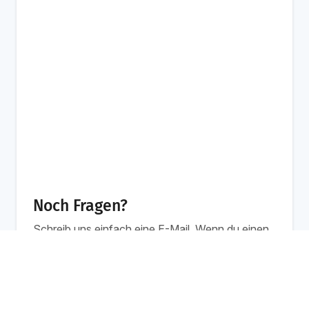
Noch Fragen?
Schreib uns einfach eine E-Mail. Wenn du einen
Inhouse Schulung
Jetzt anfragen
persönlicheren Kontakt bevorzugst, freut sich
Individuelle Preise
Britta auch über einen Anruf!
Werktags von 8 bis 13 Uhr