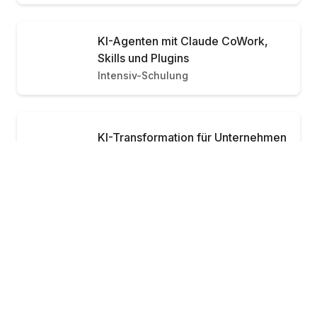
KI-Agenten mit Claude CoWork,
Skills und Plugins
Intensiv-Schulung
KI-Transformation für Unternehmen
Ab 1.349 €
Schulung buchen
Schulung
/Person
n8n: Modul 1 - Automatisierung mit
KI-Agenten
Intensiv-Schulung
n8n: Modul 2 - Multi-Agent-