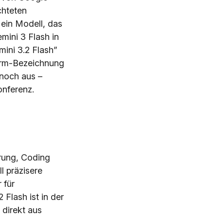
chteten
ein Modell, das
mini 3 Flash in
ini 3.2 Flash”
tform-Bezeichnung
 noch aus –
nferenz.
erung, Coding
l präzisere
 für
Flash ist in der
direkt aus