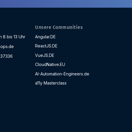
Unsere Communities
 8 bis 13 Uhr
Angular.DE
ReactJS.DE
ops.de
VueJS.DE
437336
CloudNative.EU
AI-Automation-Engineers.de
a11y Masterclass