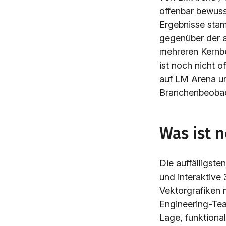
offenbar bewuss
Ergebnisse sta
gegenüber der a
mehreren Kernbe
ist noch nicht o
auf LM Arena un
Branchenbeobach
Was ist 
Die auffälligst
und interaktive
Vektorgrafiken m
Engineering-Tea
Lage, funktiona