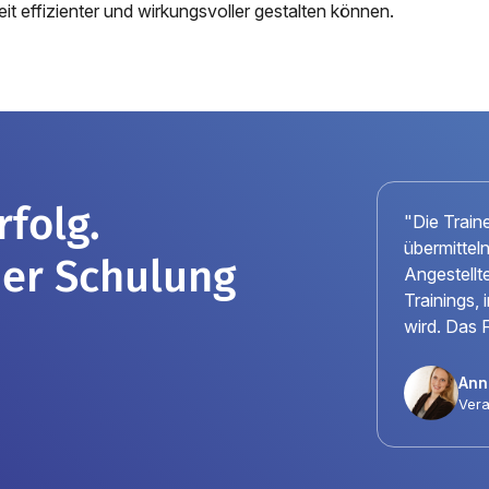
eit effizienter und wirkungsvoller gestalten können.
folg.
"Die Train
übermittel
iner Schulung
Angestellte
Trainings,
wird. Das 
Anni
Vera