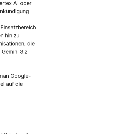
ertex AI oder
-Ankündigung
 Einsatzbereich
n hin zu
isationen, die
 Gemini 3.2
 man Google-
l auf die