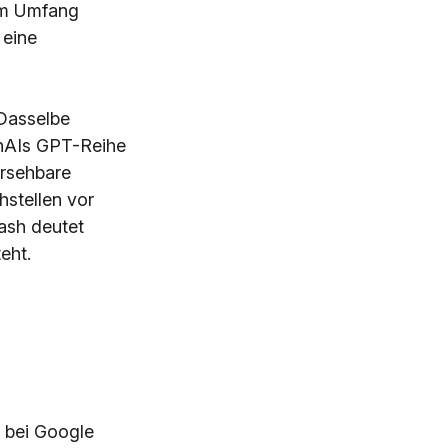
sem Umfang
 eine
 Dasselbe
enAIs GPT-Reihe
ersehbare
hstellen vor
lash deutet
eht.
t bei Google