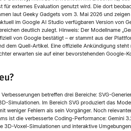
t für externes Evaluation genutzt wird. Die dort beoba
mmen laut Geeky Gadgets vom 3. Mai 2026 und zeigen 
ktuell im Google AI Studio verfügbaren Version von Ge
reichen deutlich zulegt. Hinweis: Der Modellname „Gem
ffiziell von Google bestätigt – er stammt aus der Plat
d dem Quell-Artikel. Eine offizielle Ankündigung steht
ter erwarten sie auf einer bevorstehenden Google-Ko
neu?
en Verbesserungen betreffen drei Bereiche: SVG-Generi
 3D-Simulationen. Im Bereich SVG produziert das Model
it weniger Fehlern als sein Vorgänger. Noch relevanter
ms ist die verbesserte Coding-Performance: Gemini 3.2 
le 3D-Voxel-Simulationen und interaktive Umgebungen 