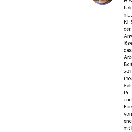
Hey
Fok
mod
KI-
der
Anw
lös
das
Arb
Ber
201
(he
9el
Pro
und
Eur
von
eng
mit