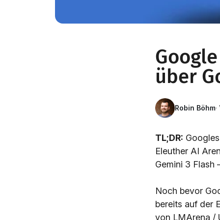
Google 
über G
Robin Böhm
·
TL;DR:
Googles 
Eleuther AI Are
Gemini 3 Flash 
Noch bevor Goog
bereits auf der
von LMArena / U