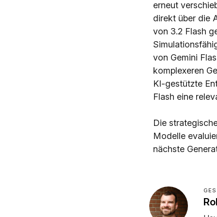
erneut verschie
direkt über die
von 3.2 Flash g
Simulationsfähi
von Gemini Fla
komplexeren Gen
KI-gestützte En
Flash eine relev
Die strategisch
Modelle evaluie
nächste Generati
GES
Ro