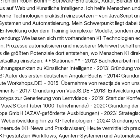
! Ich bin Robin Böhm – Software-Enthusiast, Autor, Berater un
us auf Web und Künstliche Intelligenz. Ich helfe Menschen u
erne Technologien praktisch einzusetzen – von JavaScript und
Systemen und Automatisierung. Mein Schwerpunkt liegt dabei 
 Entwicklung oder dem Training komplexer Modelle, sondern au
endung: Wie lassen sich mit vorhandenen KI-Technologien e
en, Prozesse automatisieren und messbarer Mehrwert schaffen
s die größten Potenziale dort entstehen, wo Menschen KI direk
eitsalltag einsetzen. **Stationen:** - 2012: Bachelorarbeit mit
ührungspunkten zu Künstlicher Intelligenz - 2013: Gründung v
3: Autor des ersten deutschen Angular-Buchs - 2014: Gründu
ute Workshops.DE) - 2015: Übernahme von reactjs.de von uns
ements - 2017: Gründung von VueJS.DE - 2018: Entwicklung ei
totyps zur Generierung von Lernvideos - 2019: Start der Kon
 VueJS Conf (über 1000 Teilnehmende) - 2020: Gründung de
ope GmbH (AZAV-geförderte Ausbildungen) - 2023: Strategi
 Webentwicklung hin zu KI-Technologien - 2024: Gründung vo
ineers.de (KI-News und Praxiswissen) Heute vermittle ich pra
 KI-gestützten Workflows, Agenten-Systemen und Automatisier