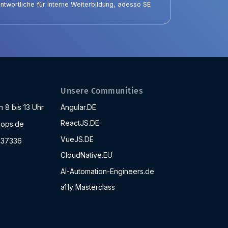
ntwortliche für interne Weiterbildung, adesso SE
Unsere Communities
 8 bis 13 Uhr
Angular.DE
ReactJS.DE
ops.de
VueJS.DE
437336
CloudNative.EU
AI-Automation-Engineers.de
a11y Masterclass