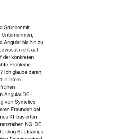
d Gründer mit
nd Unternehmen,
 Angular bis hin zu
bewusst nicht auf
f der konkreten
chte Probleme
? Ich glaube daran,
t in ihrem
 frühen
on Angular.DE -
ng von Symetics
eren Freunden bei
nes KI-basierten
ferenzreihen NG-DE
r Coding Bootcamps
scher Fokuswechsel