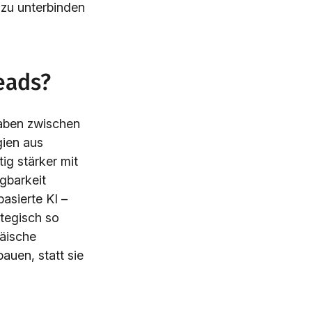
 zu unterbinden
eads?
raben zwischen
gien aus
ig stärker mit
gbarkeit
asierte KI –
tegisch so
päische
auen, statt sie