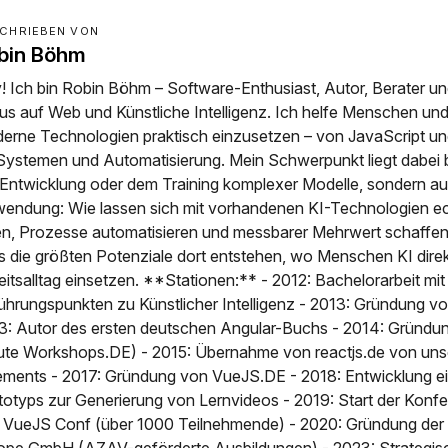
CHRIEBEN VON
bin Böhm
! Ich bin Robin Böhm – Software-Enthusiast, Autor, Berater un
us auf Web und Künstliche Intelligenz. Ich helfe Menschen u
erne Technologien praktisch einzusetzen – von JavaScript und
Systemen und Automatisierung. Mein Schwerpunkt liegt dabei 
 Entwicklung oder dem Training komplexer Modelle, sondern au
endung: Wie lassen sich mit vorhandenen KI-Technologien e
en, Prozesse automatisieren und messbarer Mehrwert schaffen
s die größten Potenziale dort entstehen, wo Menschen KI direk
eitsalltag einsetzen. **Stationen:** - 2012: Bachelorarbeit mit
ührungspunkten zu Künstlicher Intelligenz - 2013: Gründung v
3: Autor des ersten deutschen Angular-Buchs - 2014: Gründu
ute Workshops.DE) - 2015: Übernahme von reactjs.de von uns
ements - 2017: Gründung von VueJS.DE - 2018: Entwicklung ei
totyps zur Generierung von Lernvideos - 2019: Start der Kon
 VueJS Conf (über 1000 Teilnehmende) - 2020: Gründung de
ope GmbH (AZAV-geförderte Ausbildungen) - 2023: Strategi