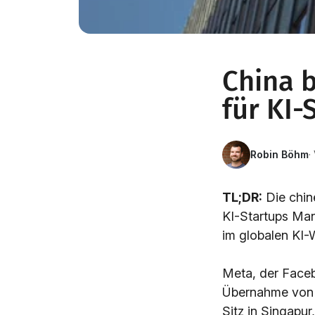
China b
für KI
Robin Böhm
·
TL;DR:
Die chin
KI-Startups Man
im globalen KI-
Meta, der Face
Übernahme von 
Sitz in Singapur