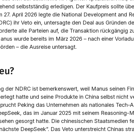
hend selbstständig erledigen. Der Kaufpreis sollte über
Am 27. April 2026 legte die National Development and R
C) ihr Veto ein, untersagte den Deal aus Gründen de
forderte alle Parteien auf, die Transaktion rückgängig
anus wurde bereits im März 2026 – nach einer Vorlad
örden – die Ausreise untersagt.
neu?
g der NDRC ist bemerkenswert, weil Manus seinen Firm
rlegt hatte und seine Produkte in China selbst nicht v
rucht Peking das Unternehmen als nationales Tech-As
DeepSeek, das im Januar 2025 mit seinem Reasoning-M
fsehen gesorgt hatte. Die chinesischen Staatsmedien f
 nächste DeepSeek”. Das Veto unterstreicht Chinas stra