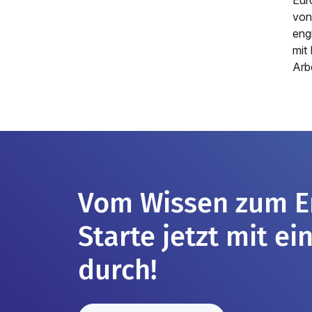
von
eng
mit
Arb
Vom Wissen zum Er
Starte jetzt mit e
durch!