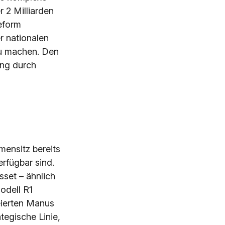
 2 Milliarden
eform
r nationalen
 zu machen. Den
ung durch
ensitz bereits
erfügbar sind.
set – ähnlich
odell R1
eierten Manus
tegische Linie,