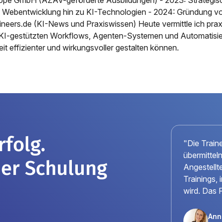
 Webentwicklung hin zu KI-Technologien - 2024: Gründung vo
ineers.de (KI-News und Praxiswissen) Heute vermittle ich pra
 KI-gestützten Workflows, Agenten-Systemen und Automatisier
eit effizienter und wirkungsvoller gestalten können.
folg.
"Die Train
übermittel
iner Schulung
Angestellte
Trainings,
wird. Das 
Anni