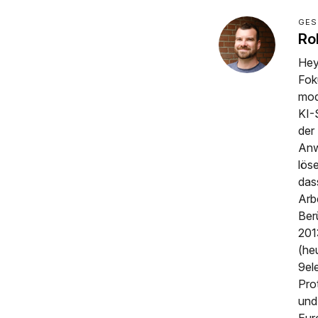
GES
Ro
Hey
Fok
mod
KI-
der
Anw
lös
das
Arb
Ber
201
(he
9el
Pro
und
Eur