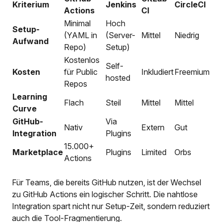
Kriterium
Jenkins
CircleCI
Actions
CI
Minimal
Hoch
Setup-
(YAML in
(Server-
Mittel
Niedrig
Aufwand
Repo)
Setup)
Kostenlos
Self-
Kosten
für Public
Inkludiert
Freemium
hosted
Repos
Learning
Flach
Steil
Mittel
Mittel
Curve
GitHub-
Via
Nativ
Extern
Gut
Integration
Plugins
15.000+
Marketplace
Plugins
Limited
Orbs
Actions
Für Teams, die bereits GitHub nutzen, ist der Wechsel
zu GitHub Actions ein logischer Schritt. Die nahtlose
Integration spart nicht nur Setup-Zeit, sondern reduziert
auch die Tool-Fragmentierung.