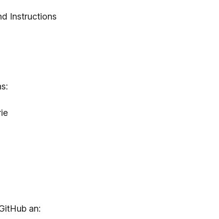
nd Instructions
s:
ie
GitHub an: