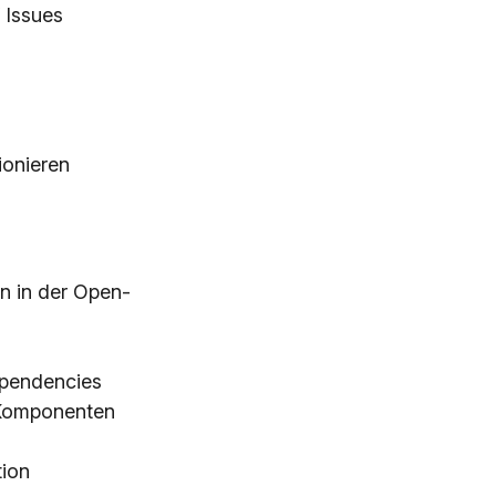
 Issues
ionieren
n in der Open-
Dependencies
-Komponenten
n
tion