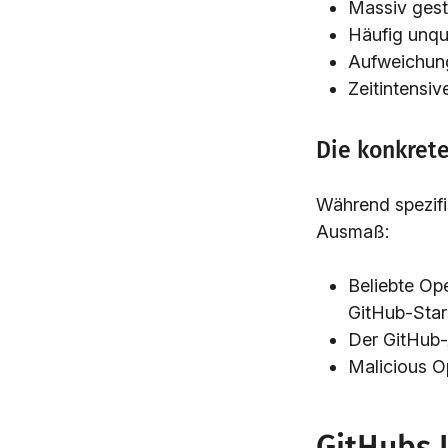
Massiv gest
Häufig unqua
Aufweichung
Zeitintensi
Die konkret
Während spezif
Ausmaß:
Beliebte Op
GitHub-Star
Der GitHub-
Malicious 
GitHubs 