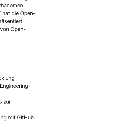
 Phänomen
” hat die Open-
räsentiert
t von Open-
icklung
Engineering-
s zur
ung mit GitHub