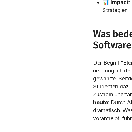
📊
Impact
:
Strategien
Was bede
Software
Der Begriff “Et
ursprünglich d
gewährte. Seitd
Studenten dazu
Zustrom unerfah
heute
: Durch A
dramatisch. Was
vorantreibt, füh