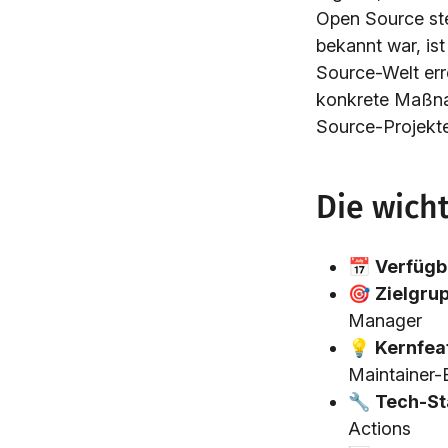
Open Source st
bekannt war, is
Source-Welt err
konkrete Maßnah
Source-Projekten
Die wich
📅
Verfügb
🎯
Zielgru
Manager
💡
Kernfea
Maintainer-
🔧
Tech-St
Actions