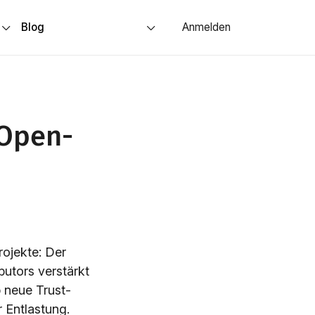
s
Blog
Anmelden
 Open-
ojekte: Der
butors verstärkt
b neue Trust-
 Entlastung.