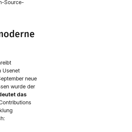
n-Source-
 moderne
reibt
m Usenet
 September neue
ssen wurde der
deutet das
 Contributions
klung
h: