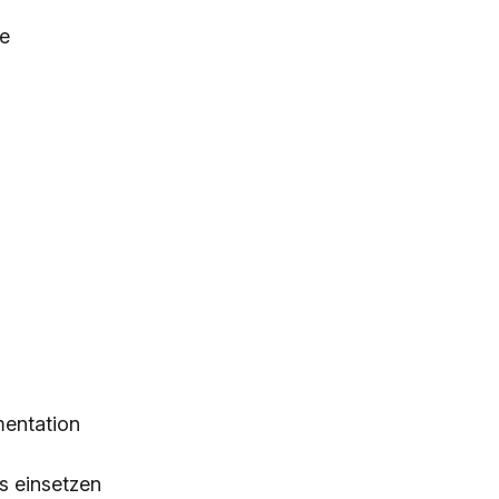
ce
mentation
ks einsetzen