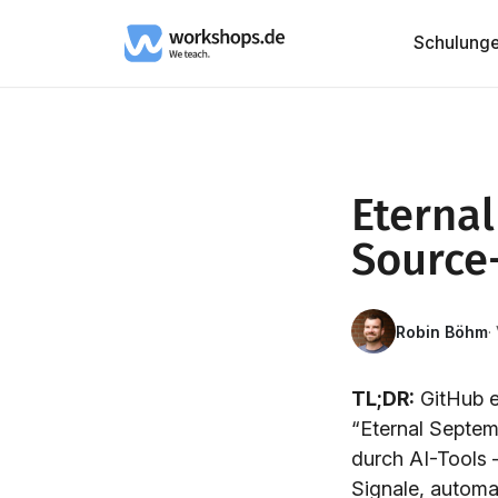
Schulung
Eterna
Source-
Robin Böhm
·
TL;DR:
GitHub e
“Eternal Septemb
durch AI-Tools 
Signale, automa