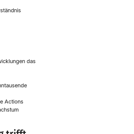
rständnis
wicklungen das
ehntausende
e Actions
achstum
trifft