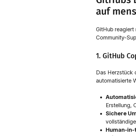
auf mens
GitHub reagiert 
Community-Supp
1. GitHub Co
Das Herzstück de
automatisierte W
Automatisi
Erstellung,
Sichere U
vollständig
Human-in-