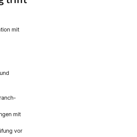
tion mit
 und
ranch-
ngen mit
üfung vor