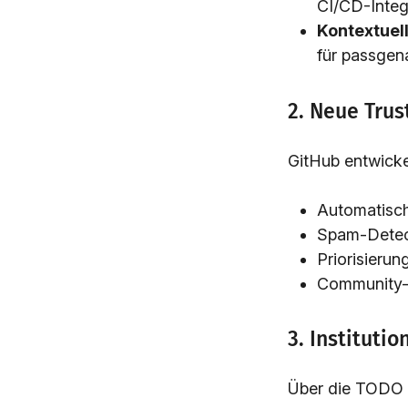
CI/CD-Integ
Kontextuell
für passge
2. Neue Trus
GitHub entwicke
Automatisch
Spam-Detect
Priorisieru
Community-H
3. Instituti
Über die TODO 