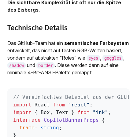
Die sichtbare Komplexität ist oft nur die Spitze
des Eisbergs.
Technische Details
Das GitHub-Team hat ein
semantisches Farbsystem
entwickelt, das nicht auf festen RGB-Werten basiert,
sondern auf abstrakten “Roles” wie
,
,
eyes
goggles
und
. Diese werden dann auf eine
shadow
border
minimale 4-Bit-ANSI-Palette gemappt:
// Vereinfachtes Beispiel aus der GitHub
import
 React 
from
 "react"
;
import
 { Box, Text } 
from
 "ink"
;
interface
 CopilotBannerProps
 {
  frame
:
 string
;
}