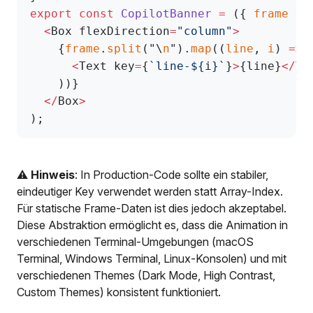
export
 const
 CopilotBanner
 =
 ({ 
frame
 }
:
  <
Box flexDirection
=
"column"
>
    {
frame
.
split
("\
n
").
map
((
line
, 
i
) 
=>
 
      <
Text key
=
{
`line-${
i
}`
}
>
{line}
</
Te
    ))}
  </
Box
>
);
⚠️
Hinweis
: In Production-Code sollte ein stabiler,
eindeutiger Key verwendet werden statt Array-Index.
Für statische Frame-Daten ist dies jedoch akzeptabel.
Diese Abstraktion ermöglicht es, dass die Animation in
verschiedenen Terminal-Umgebungen (macOS
Terminal, Windows Terminal, Linux-Konsolen) und mit
verschiedenen Themes (Dark Mode, High Contrast,
Custom Themes) konsistent funktioniert.