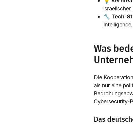
💡
Kernfea
israelischer
🔧
Tech-St
Intelligence
Was bede
Unterne
Die Kooperation
als nur eine po
Bedrohungsabweh
Cybersecurity-
Das deutsch