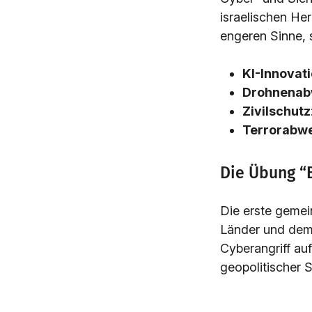
israelischen He
engeren Sinne, 
KI-Innovat
Drohnenab
Zivilschutz
Terrorabw
Die Übung “
Die erste gemei
Länder und dem
Cyberangriff auf
geopolitischer 