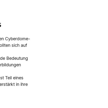
s
hen Cyberdome-
llten sich auf
ende Bedeutung
erbildungen
st Teil eines
rstärkt in ihre