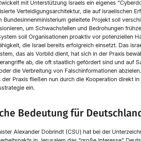
wickelt mit Unterstützung Israels ein eigenes “Cyber
isierte Verteidigungsarchitektur, die auf israelischen E
m Bundesinnenministerium geleitete Projekt soll versch
sionieren, um Schwachstellen und Bedrohungen frühzei
ystem soll Organisationen proaktiv vor potenziellen H
higkeit, die Israel bereits erfolgreich einsetzt. Das isr
tem, das als Vorbild dient, hat sich in der Praxis bewäh
angriffe ab, die oft staatlich gefördert sind und auf 
oder die Verbreitung von Falschinformationen abzielen
 der Praxis fließen nun durch die Kooperation direkt in
strategie ein.
sche Bedeutung für Deutschlan
ster Alexander Dobrindt (CSU) hat bei der Unterzeic
erheitspakts in Jerusalem das “große Interesse” Deut