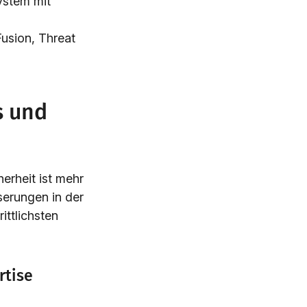
ystem mit
Fusion, Threat
s und
erheit ist mehr
serungen in der
ttlichsten
rtise