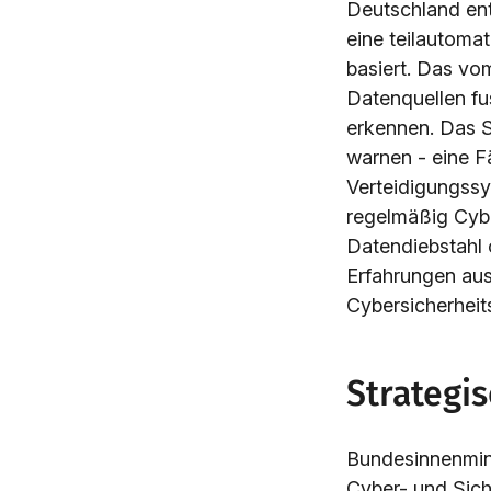
Deutschland ent
eine teilautomat
basiert. Das vo
Datenquellen fu
erkennen. Das S
warnen - eine Fä
Verteidigungssys
regelmäßig Cyber
Datendiebstahl 
Erfahrungen aus
Cybersicherheits
Strategi
Bundesinnenmini
Cyber- und Sich