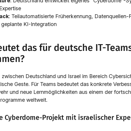
ture
: Deutschland entwickelt eigenes “Cyberdome”-S
 Expertise
ack
: Teilautomatisierte Früherkennung, Datenquellen-
, geplante KI-Integration
utet das für deutsche IT-Team
hmen?
 zwischen Deutschland und Israel im Bereich Cybersich
litische Geste. Für Teams bedeutet das konkrete Verbes
r und neue Lernmöglichkeiten aus einem der fortschri
Programme weltweit.
e Cyberdome-Projekt mit israelischer Expe