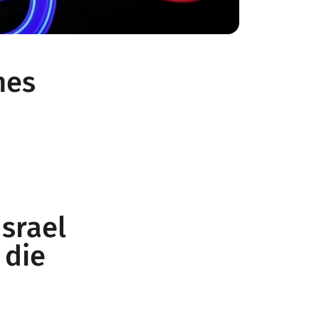
hes
srael
 die