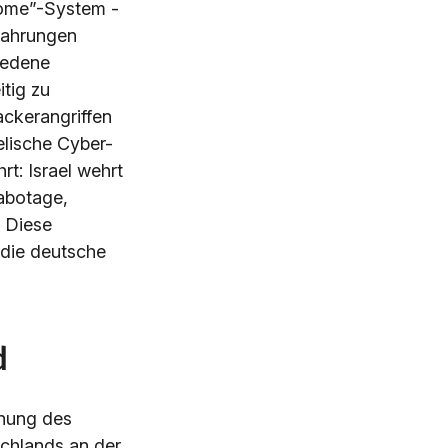
dome”-System -
rfahrungen
iedene
tig zu
ackerangriffen
aelische Cyber-
rt: Israel wehrt
Sabotage,
. Diese
 die deutsche
d
hnung des
schlands an der