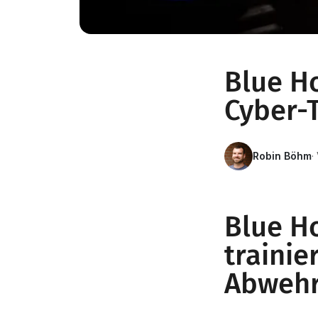
Blue Ho
Cyber-T
Robin Böhm
·
Blue Ho
traini
Abwehr