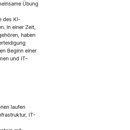
gemeinsame Übung
d
e des KI-
In einer Zeit,
t gehören, haben
erteidigung
en Beginn einer
men und IT-
onen laufen
frastruktur, IT-