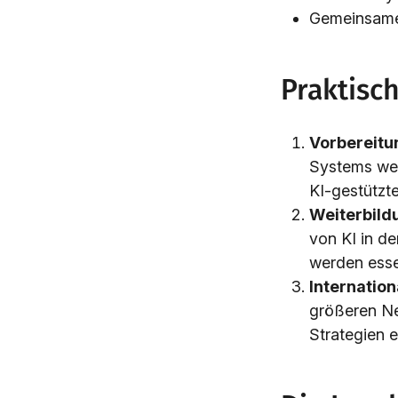
Gemeinsame 
Praktisch
Vorbereitu
Systems wer
KI-gestützt
Weiterbildu
von KI in de
werden essen
Internatio
größeren Net
Strategien e