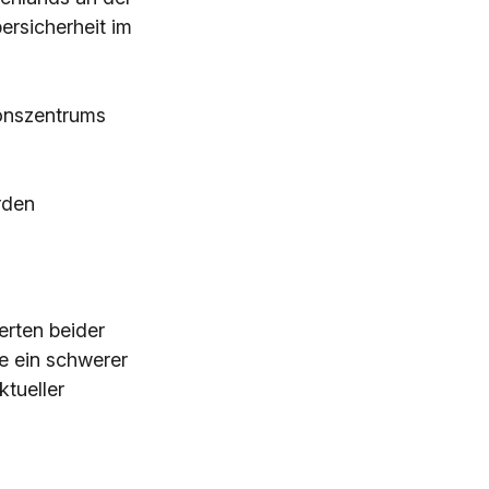
ersicherheit im
onszentrums
rden
rten beider
e ein schwerer
ktueller