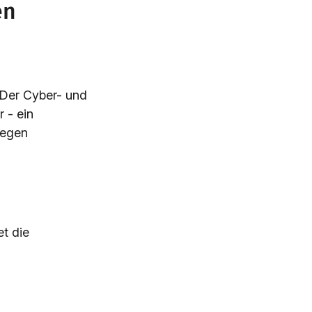
en
 Der Cyber- und
 - ein
gegen
et die