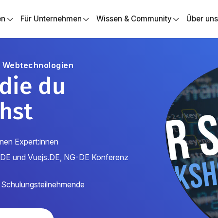
en
Für Unternehmen
Wissen & Community
Über un
r Webtechnologien
 die du
hst
nen Expert:innen
s.DE und Vuejs.DE, NG-DE Konferenz
 Schulungsteilnehmende