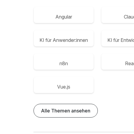
Angular
Clau
KI für Anwender:innen
KI für Entwi
n8n
Rea
Vue.js
Alle Themen ansehen