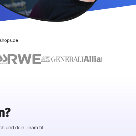
kshops.de
n?
ch und dein Team fit