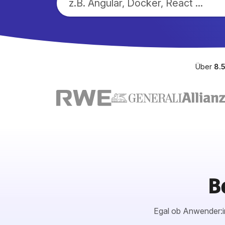
Über
8.
B
Egal ob Anwender:in