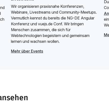
Du
Wir organisieren praxisnahe Konferenzen,
nd
Co
Webinare, Livestreams und Community-Meetups.
d
An
Vermutlich kennst du bereits die NG-DE Angular
uch
ei
Konferenz und vuejs.de Conf. Wir bringen
We
Menschen zusammen, die sich für
Me
Webtechnologien begeistern und gemeinsam
lernen und wachsen wollen.
Mehr über Events
 ansehen