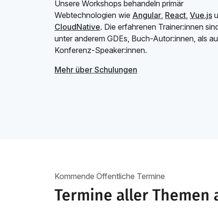
Unsere Workshops behandeln primär
Webtechnologien wie
Angular
,
React
,
Vue.js
u
CloudNative
. Die erfahrenen Trainer:innen sin
unter anderem GDEs, Buch-Autor:innen, als a
Konferenz-Speaker:innen.
Mehr über Schulungen
Kommende Öffentliche Termine
Termine aller Themen