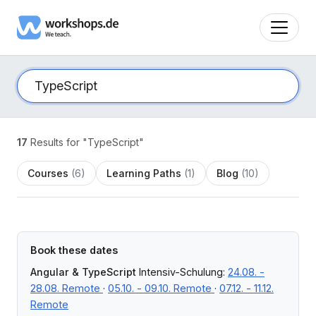
17
Results for "TypeScript"
Courses
(6)
Learning Paths
(1)
Blog
(10)
Book these dates
Angular & TypeScript
Intensiv-Schulung:
24.08. -
28.08. Remote
·
05.10. - 09.10. Remote
·
07.12. - 11.12.
Remote