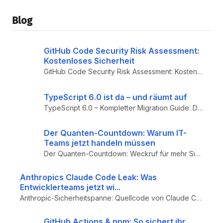
Blog
GitHub Code Security Risk Assessment:
Kostenloses Sicherheit
GitHub Code Security Risk Assessment: Kostenloses Ein-Klick-Scan-Tool für Organisationen – CodeQL scannt bis zu 20 aktiv...
TypeScript 6.0 ist da – und räumt auf
TypeScript 6.0 – Kompletter Migration Guide: Das letzte JS-basierte Release auf dem Weg zu TypeScript 7.0 (Go-Native-Por...
Der Quanten-Countdown: Warum IT-
Teams jetzt handeln müssen
Der Quanten-Countdown: Weckruf für mehr Sicherheit – Q-Day, Post-Quanten-Kryptografie (PQC), CRYSTALS-Kyber, ML-KEM und ...
Anthropics Claude Code Leak: Was
Entwicklerteams jetzt wi...
Anthropic-Sicherheitspanne: Quellcode von Claude Code versehentlich veröffentlicht – Lehren für Entwicklerteams zu Suppl...
GitHub Actions & npm: So sichert ihr