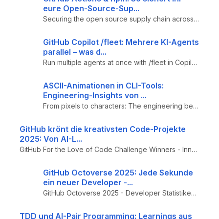
eure Open-Source-Sup...
Securing the open source supply chain across GitHub – Aktuelle Angriffsmuster auf GitHub Actions, praktische Schutzmaßna...
GitHub Copilot /fleet: Mehrere KI-Agents
parallel – was d...
Run multiple agents at once with /fleet in Copilot CLI - GitHub Copilot CLI bekommt parallele Agent-Ausführung: /fleet d...
ASCII-Animationen in CLI-Tools:
Engineering-Insights von ...
From pixels to characters: The engineering behind GitHub Copilot CLI's animated ASCII banner - Technische Implementation...
GitHub krönt die kreativsten Code-Projekte
2025: Von AI-L...
GitHub For the Love of Code Challenge Winners - Innovative Open-Source Projekte von AI-Résumés bis Karaoke-Terminals
GitHub Octoverse 2025: Jede Sekunde
ein neuer Developer -...
GitHub Octoverse 2025 - Developer Statistiken & AI-Trends Report: Jede Sekunde tritt ein neuer Developer bei, TypeScript...
TDD und AI-Pair Programming: Learnings aus