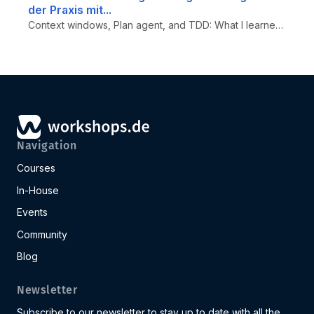
der Praxis mit...
Context windows, Plan agent, and TDD: What I learned building a countdown app with GitHub Copilot - Test-Driven Developm...
Navigation
Courses
In-House
Events
Community
Blog
Newsletter
Subscribe to our newsletter to stay up to date with all the