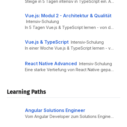
Steige in 5 Tagen intensiv in TypeScript ein. Auch als Inhouse-Schulung buchbar. Jetzt mehr erfahren!
Vue.js: Modul 2 - Architektur & Qualität
Intensiv-Schulung
In 5 Tagen Vue.js & TypeScript lernen - von den Expert:innen von VueJS.DE. Auch als Inhouse-Schulung oder Remote buchbar...
Vue.js & TypeScript
Intensiv-Schulung
In einer Woche Vue.js & TypeScript lernen - von den Expert:innen von VueJS.DE. Auch als Inhouse-Schulung oder Remote buc...
React Native Advanced
Intensiv-Schulung
Eine starke Vertiefung von React Native gepaart mit fortgeschrittenen React.js und TypeScript Konzepten im Kontext von R...
Learning Paths
Angular Solutions Engineer
Vom Angular Developer zum Solutions Engineer: Architektur, Patterns und Integration im Angular-Ökosystem – praxisorienti...