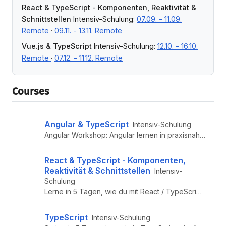
React & TypeScript - Komponenten, Reaktivität &
Schnittstellen
Intensiv-Schulung:
07.09. - 11.09.
Remote
·
09.11. - 13.11. Remote
Vue.js & TypeScript
Intensiv-Schulung:
12.10. - 16.10.
Remote
·
07.12. - 11.12. Remote
Courses
Angular & TypeScript
Intensiv-Schulung
Angular Workshop: Angular lernen in praxisnaher Angular Schulung – moderne Webentwicklung mit TypeScript, Architektur & ...
React & TypeScript - Komponenten,
Reaktivität & Schnittstellen
Intensiv-
Schulung
Lerne in 5 Tagen, wie du mit React / TypeScript startest. Auch als Inhouse-Schulung oder Remote buchbar. Jetzt mehr erf...
TypeScript
Intensiv-Schulung