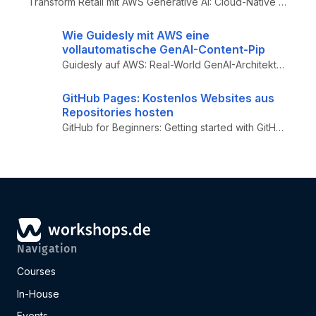
Transform Retail mit AWS Generative AI: Cloud-Native Architektur-Blaupause für E-Commerce – Serverless Microservices (SA...
Wie Guidesly mit AWS eine
vollautomatische GenAI-Content-Pip
Guidesly auf AWS: Real-World GenAI-Architektur für automatische Content-Generierung – AWS Bedrock, SageMaker, Lambda, St...
GitHub Pages: Kostenlos Websites aus
Repositories hosten
GitHub for Beginners: Getting started with GitHub Pages – Praktischer Einsteiger-Guide zu GitHub Pages: Deployment aus B...
Navigation
Courses
In-House
Events