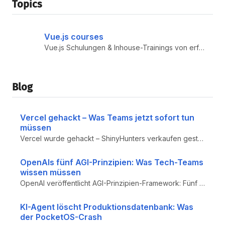
Topics
Vue.js courses
Vue.js Schulungen & Inhouse-Trainings von erfahrenen Expert:innen. Praxisnahe Workshops zu Vue 3, Composition API, Pinia...
Blog
Vercel gehackt – Was Teams jetzt sofort tun
müssen
Vercel wurde gehackt – ShinyHunters verkaufen gestohlene Daten: Mitarbeiternamen und E-Mail-Adressen bereits veröffentli...
OpenAIs fünf AGI-Prinzipien: Was Tech-Teams
wissen müssen
OpenAI veröffentlicht AGI-Prinzipien-Framework: Fünf Leitlinien steuern künftige Entwicklung von AGI – von Demokratisier...
KI-Agent löscht Produktionsdatenbank: Was
der PocketOS-Crash