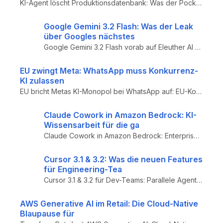
KI-Agent löscht Produktionsdatenbank: Was der PocketOS-Crash für Engineering-Teams bedeutet – Analyse der Agentic-Engine...
Google Gemini 3.2 Flash: Was der Leak
über Googles nächstes
Google Gemini 3.2 Flash vorab auf Eleuther AI Arena: Was das neue Frontier-Modell von Google kann – SVG-Generierung, Cod...
EU zwingt Meta: WhatsApp muss Konkurrenz-
KI zulassen
EU bricht Metas KI-Monopol bei WhatsApp auf: EU-Kommission droht mit Eilverfügung wegen Blockade von Konkurrenz-KI – Dig...
Claude Cowork in Amazon Bedrock: KI-
Wissensarbeit für die ga
Claude Cowork in Amazon Bedrock: Enterprise-Rollout von KI-gestützten Entwicklungsumgebungen – AWS-native Integration, L...
Cursor 3.1 & 3.2: Was die neuen Features
für Engineering-Tea
Cursor 3.1 & 3.2 für Dev-Teams: Parallele Agents mit Tiling, Cross-Repo Multi-Root Workspaces, Canvases für interaktive ...
AWS Generative AI im Retail: Die Cloud-Native
Blaupause für