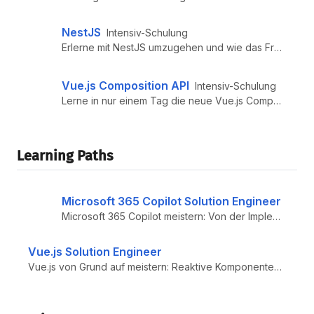
NestJS
Intensiv-Schulung
Erlerne mit NestJS umzugehen und wie das Framework als Enterprise Backend verwendet wird. Auch als Inhouse-Schulung buch...
Vue.js Composition API
Intensiv-Schulung
Lerne in nur einem Tag die neue Vue.js Composition API kennen. Natürlich durch unsere Vuejs.de Expert:innen – auch als I...
Learning Paths
Microsoft 365 Copilot Solution Engineer
Microsoft 365 Copilot meistern: Von der Implementierung bis zur Workflow-Optimierung – werde zur Expertin oder zum Exper...
Vue.js Solution Engineer
Vue.js von Grund auf meistern: Reaktive Komponenten entwickeln, State Management beherrschen und skalierbare Web-Apps ba...