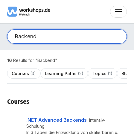
16
Results for "Backend"
Courses
(3)
Learning Paths
(2)
Topics
(1)
Blog
(
Courses
.NET Advanced Backends
Intensiv-
Schulung
In 3 Tagen die Entwicklung von skalierbaren und langfristig wartbaren Cloud-Native Backends auf Basis von .NET lernen.