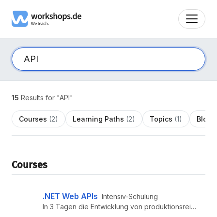
15
Results for "API"
Courses
(2)
Learning Paths
(2)
Topics
(1)
Blog
(
Courses
.NET Web APIs
Intensiv-Schulung
In 3 Tagen die Entwicklung von produktionsreifen Web APIs mit .NET lernen. Lerne aus den Fehlern und Erfahrungen die wir...