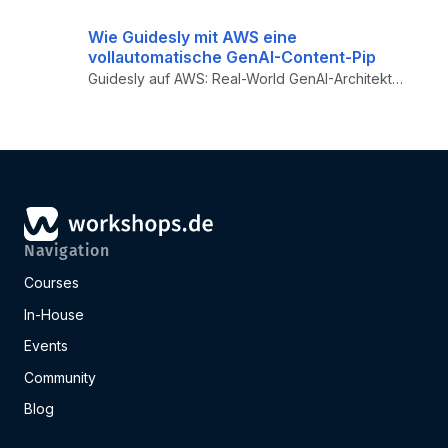
Wie Guidesly mit AWS eine
vollautomatische GenAI-Content-Pip
Guidesly auf AWS: Real-World GenAI-Architektur für automatische Content-Generierung – AWS Bedrock, SageMaker, Lambda, St...
Navigation
Courses
In-House
Events
Community
Blog