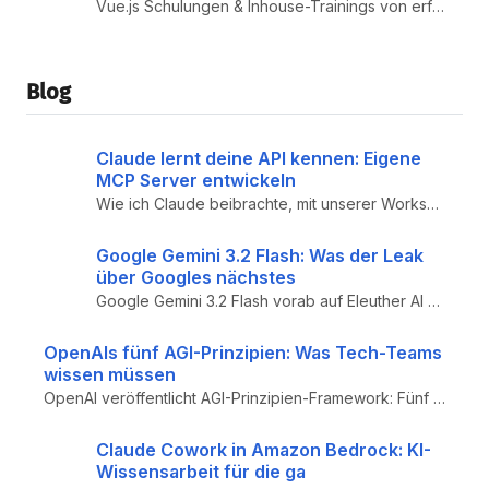
Vue.js Schulungen & Inhouse-Trainings von erfahrenen Expert:innen. Praxisnahe Workshops zu Vue 3, Composition API, Pinia...
Blog
Claude lernt deine API kennen: Eigene
MCP Server entwickeln
Wie ich Claude beibrachte, mit unserer Workshops.DE API zu plaudern! Ein Deep-Dive in die Welt der MCP Server mit prakti...
Google Gemini 3.2 Flash: Was der Leak
über Googles nächstes
Google Gemini 3.2 Flash vorab auf Eleuther AI Arena: Was das neue Frontier-Modell von Google kann – SVG-Generierung, Cod...
OpenAIs fünf AGI-Prinzipien: Was Tech-Teams
wissen müssen
OpenAI veröffentlicht AGI-Prinzipien-Framework: Fünf Leitlinien steuern künftige Entwicklung von AGI – von Demokratisier...
Claude Cowork in Amazon Bedrock: KI-
Wissensarbeit für die ga