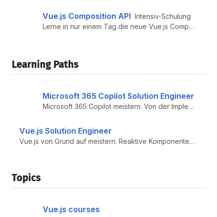
Vue.js Composition API
Intensiv-Schulung
Lerne in nur einem Tag die neue Vue.js Composition API kennen. Natürlich durch unsere Vuejs.de Expert:innen – auch als I...
Learning Paths
Microsoft 365 Copilot Solution Engineer
Microsoft 365 Copilot meistern: Von der Implementierung bis zur Workflow-Optimierung – werde zur Expertin oder zum Exper...
Vue.js Solution Engineer
Vue.js von Grund auf meistern: Reaktive Komponenten entwickeln, State Management beherrschen und skalierbare Web-Apps ba...
Topics
Vue.js courses