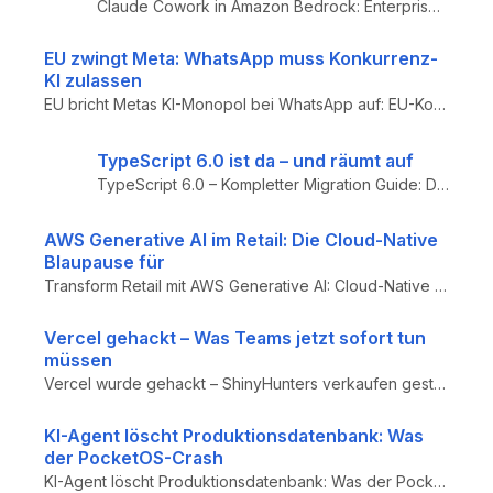
Claude Cowork in Amazon Bedrock: Enterprise-Rollout von KI-gestützten Entwicklungsumgebungen – AWS-native Integration, L...
EU zwingt Meta: WhatsApp muss Konkurrenz-
KI zulassen
EU bricht Metas KI-Monopol bei WhatsApp auf: EU-Kommission droht mit Eilverfügung wegen Blockade von Konkurrenz-KI – Dig...
TypeScript 6.0 ist da – und räumt auf
TypeScript 6.0 – Kompletter Migration Guide: Das letzte JS-basierte Release auf dem Weg zu TypeScript 7.0 (Go-Native-Por...
AWS Generative AI im Retail: Die Cloud-Native
Blaupause für
Transform Retail mit AWS Generative AI: Cloud-Native Architektur-Blaupause für E-Commerce – Serverless Microservices (SA...
Vercel gehackt – Was Teams jetzt sofort tun
müssen
Vercel wurde gehackt – ShinyHunters verkaufen gestohlene Daten: Mitarbeiternamen und E-Mail-Adressen bereits veröffentli...
KI-Agent löscht Produktionsdatenbank: Was
der PocketOS-Crash
KI-Agent löscht Produktionsdatenbank: Was der PocketOS-Crash für Engineering-Teams bedeutet – Analyse der Agentic-Engine...