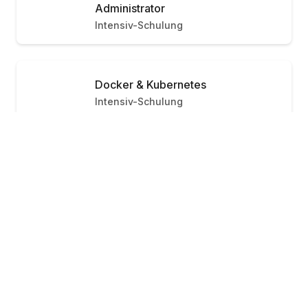
Administrator
Intensiv-Schulung
Docker & Kubernetes
Intensiv-Schulung
In-House Training
Inquire Now
Individual Pricing
Navigation
Courses
In-House
Events