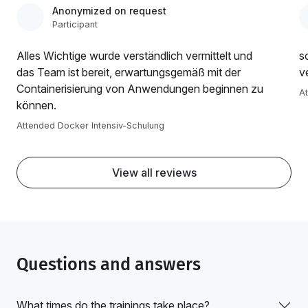
Anonymized on request
Participant
Alles Wichtige wurde verständlich vermittelt und
s
das Team ist bereit, erwartungsgemäß mit der
v
Containerisierung von Anwendungen beginnen zu
At
können.
Attended Docker Intensiv-Schulung
View all reviews
Questions and answers
What times do the trainings take place?