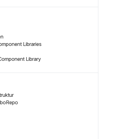
en
Component Libraries
 Component Library
truktur
urboRepo