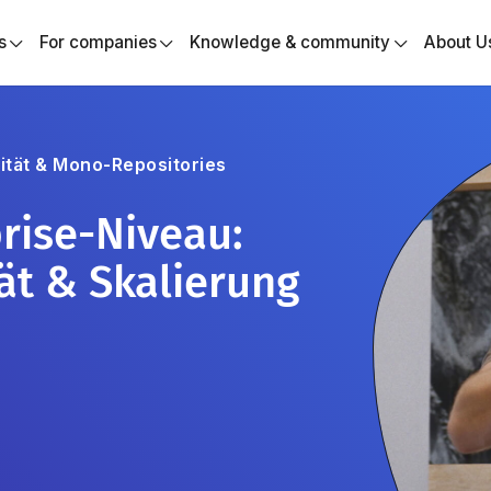
s
For companies
Knowledge & community
About U
ität & Mono-Repositories
rise-Niveau:
tät & Skalierung