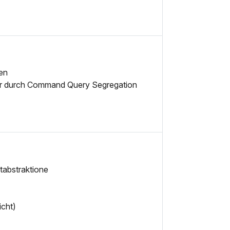
en
tur durch Command Query Segregation
tabstraktione
cht)