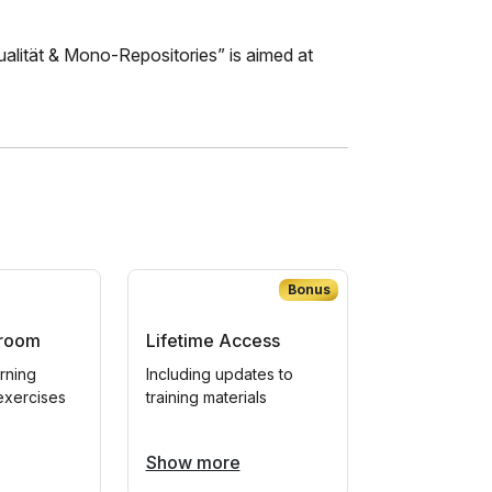
alität & Mono-Repositories” is aimed at
Bonus
sroom
Lifetime Access
arning
Including updates to
exercises
training materials
Show more