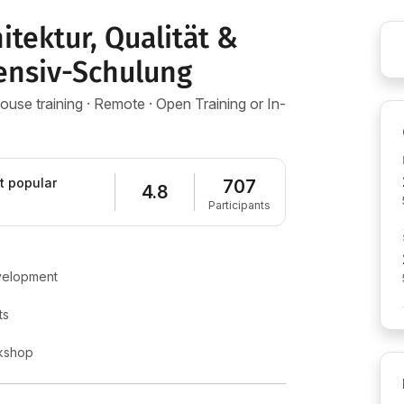
itektur, Qualität &
ensiv-Schulung
-house training · Remote · Open Training or In-
t popular
707
4.8
Participants
evelopment
ts
rkshop