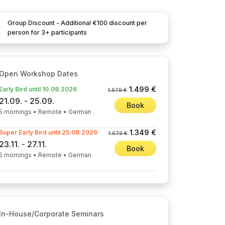
Group Discount - Additional €100 discount per
person for 3+ participants
Open Workshop Dates
1.499 €
Early Bird until 10.08.2026
1.679 €
21.09. - 25.09.
Book
5 mornings • Remote • German
1.349 €
Super Early Bird until 25.08.2026
1.679 €
23.11. - 27.11.
Book
5 mornings • Remote • German
In-House/Corporate Seminars