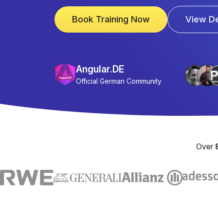
Book Training Now
View De
Angular.DE
Official German Community
Over