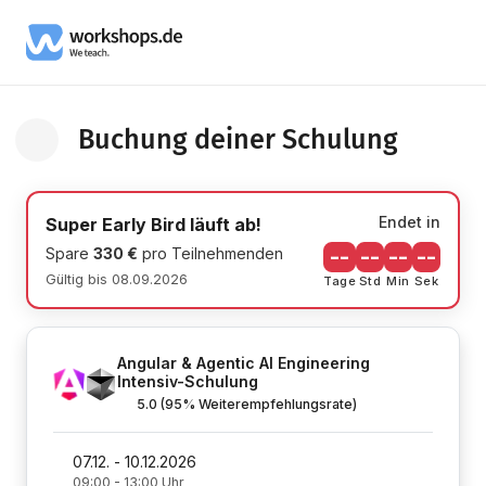
Buchung deiner Schulung
Zurück zur Schulung Informationsseite
Endet in
Super Early Bird läuft ab!
Spare
330 €
pro Teilnehmenden
--
--
--
--
Gültig bis 08.09.2026
Tage
Std
Min
Sek
Angular & Agentic AI Engineering
Intensiv-Schulung
5.0
(95% Weiterempfehlungsrate)
07.12. - 10.12.2026
09:00 - 13:00 Uhr