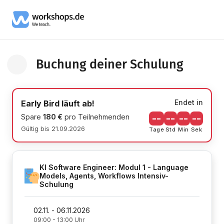
Buchung deiner Schulung
Zurück zur Schulung Informationsseite
Endet in
Early Bird läuft ab!
Spare
180 €
pro Teilnehmenden
--
--
--
--
Gültig bis 21.09.2026
Tage
Std
Min
Sek
KI Software Engineer: Modul 1 - Language
Models, Agents, Workflows Intensiv-
Schulung
02.11. - 06.11.2026
09:00 - 13:00 Uhr